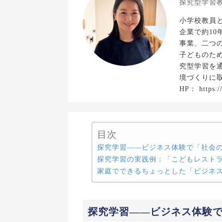
探究型学習教
小学校教員
企業で約1
事業、二つの
子どものため
究型学習を
境づくりに
HP： https:/
目次
探究学習——ビジネス体験で「社会
探究学習の実践例：「こどもレスト
家庭でできるちょっとした「ビジネ
探究学習——ビジネス体験