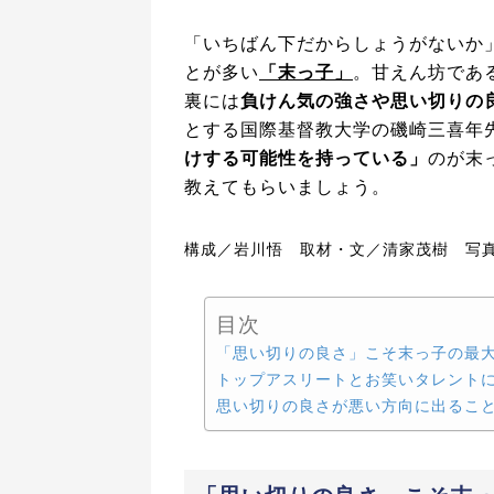
「いちばん下だからしょうがないか
とが多い
「
末っ子」
。甘えん坊であ
裏には
負けん気の強さや思い切りの
とする国際基督教大学の磯崎三喜年
けする可能性を持っている」
のが末
教えてもらいましょう。
構成／岩川悟 取材・文／清家茂樹 写
目次
「思い切りの良さ」こそ末っ子の最
トップアスリートとお笑いタレント
思い切りの良さが悪い方向に出るこ