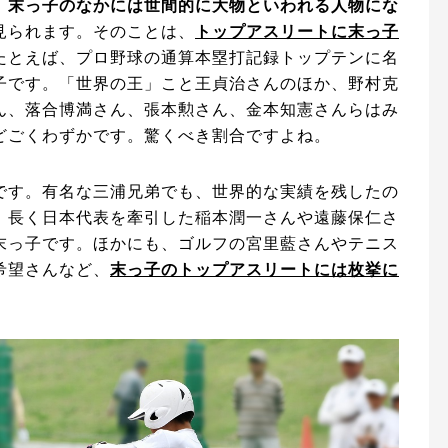
、
末っ子のなかには世間的に大物といわれる人物にな
見られます。そのことは、
トップアスリートに末っ子
たとえば、プロ野球の通算本塁打記録トップテンに名
子です。「世界の王」こと王貞治さんのほか、野村克
ん、落合博満さん、張本勲さん、金本知憲さんらはみ
どごくわずかです。驚くべき割合ですよね。
です。有名な三浦兄弟でも、世界的な実績を残したの
、長く日本代表を牽引した稲本潤一さんや遠藤保仁さ
末っ子です。ほかにも、ゴルフの宮里藍さんやテニス
希望さんなど、
末っ子のトップアスリートには枚挙に