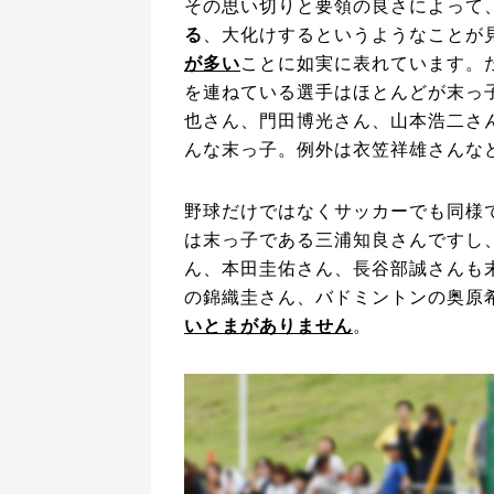
その思い切りと要領の良さによって
る
、大化けするというようなことが
が多い
ことに如実に表れています。
を連ねている選手はほとんどが末っ
也さん、門田博光さん、山本浩二さ
んな末っ子。例外は衣笠祥雄さんな
野球だけではなくサッカーでも同様
は末っ子である三浦知良さんですし
ん、本田圭佑さん、長谷部誠さんも
の錦織圭さん、バドミントンの奥原
いとまがありません
。