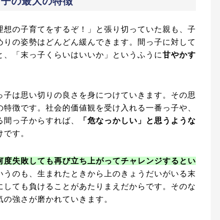
っ子の最大の特徴
理想の子育てをするぞ！」と張り切っていた親も、子
めりの姿勢はどんどん緩んできます。間っ子に対して
と、「末っ子くらいはいいか」というふうに
甘やかす
っ子は思い切りの良さを身につけていきます。その思
の特徴です。社会的価値観を受け入れる一番っ子や、
る間っ子からすれば、
「危なっかしい」と思うような
けです。
何度失敗しても再び立ち上がってチャレンジするとい
いうのも、生まれたときから上のきょうだいがいる末
にしても負けることがあたりまえだからです。そのな
気の強さが磨かれていきます。