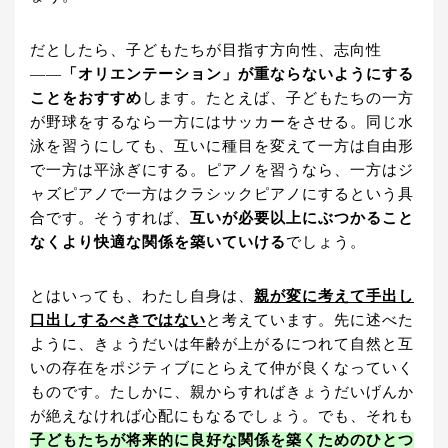
だとしたら、子どもたちが目指す方向性、志向性
――
「オリエンテーション」が重ならないようにする
ことをおすすめ
します。たとえば、子どもたちの一方
が野球をするなら一方にはサッカーをさせる。同じ水
泳を習うにしても、互いに種目を変えて一方は自由形
で一方は平泳ぎにする。ピアノを習うなら、一方はジ
ャズピアノで一方はクラシックピアノにするという具
合です。そうすれば、
互いが必要以上にぶつかること
なくより快適な関係を築いていける
でしょう。
とはいっても、わたし自身は、
親が変に考えて手出し
口出しするべきではない
と考えています。先に述べた
ように、きょうだいは年齢が上がるにつれて自然と互
いの存在をポジティブにとらえて仲が良くなっていく
ものです。たしかに、親からすればきょうだいげんか
が絶えなければ心配にもなるでしょう。でも、それも
子どもたちが将来的に良好な関係を築くためのひとつ