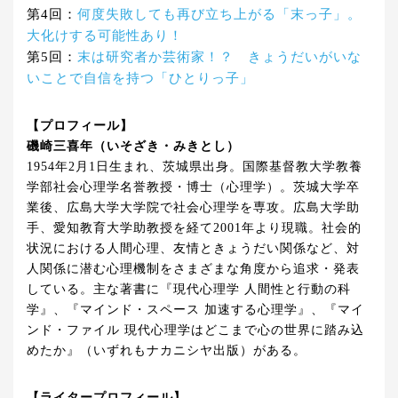
第4回：
何度失敗しても再び立ち上がる「末っ子」。
大化けする可能性あり！
第5回：
末は研究者か芸術家！？ きょうだいがいな
いことで自信を持つ「ひとりっ子」
【プロフィール】
磯崎三喜年（いそざき・みきとし）
1954年2月1日生まれ、茨城県出身。国際基督教大学教養
学部社会心理学名誉教授・博士（心理学）。茨城大学卒
業後、広島大学大学院で社会心理学を専攻。広島大学助
手、愛知教育大学助教授を経て2001年より現職。社会的
状況における人間心理、友情ときょうだい関係など、対
人関係に潜む心理機制をさまざまな角度から追求・発表
している。主な著書に『現代心理学 人間性と行動の科
学』、『マインド・スペース 加速する心理学』、『マイ
ンド・ファイル 現代心理学はどこまで心の世界に踏み込
めたか』（いずれもナカニシヤ出版）がある。
【ライタープロフィール】