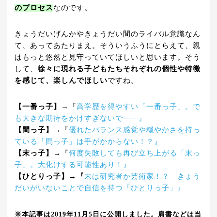
のプロセス
なのです。
きょうだいげんかやきょうだい間のライバル意識なん
て、あってあたりまえ。そういうふうにとらえて、親
はもっと悠然と見守っていてほしいと思います。そう
して、
徐々に現れる子どもたちそれぞれの個性や特徴
を感じて、楽しんでほしい
ですね。
【一番っ子】→
『
高学歴を得やすい「一番っ子」。で
も大きな期待をかけすぎないで――』
【間っ子】→
『
優れたバランス感覚や穏やかさを持っ
ている「間っ子」は手がかからない！？』
【末っ子】→
『
何度失敗しても再び立ち上がる「末っ
子」。大化けする可能性あり！』
【ひとりっ子】→『
末は研究者か芸術家！？ きょう
だいがいないことで自信を持つ「ひとりっ子」』
※本記事は2019年11月5日に公開しました。肩書などは当