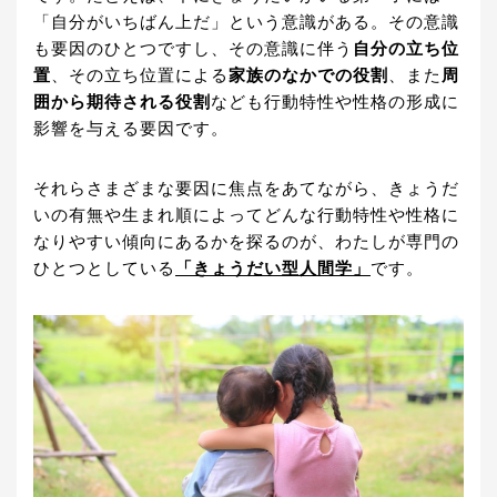
「自分がいちばん上だ」という意識がある。その意識
も要因のひとつですし、その意識に伴う
自分の立ち位
置
、その立ち位置による
家族のなかでの役割
、また
周
囲から期待される役割
なども行動特性や性格の形成に
影響を与える要因です。
それらさまざまな要因に焦点をあてながら、きょうだ
いの有無や生まれ順によってどんな行動特性や性格に
なりやすい傾向にあるかを探るのが、わたしが専門の
ひとつとしている
「きょうだい型人間学」
です。