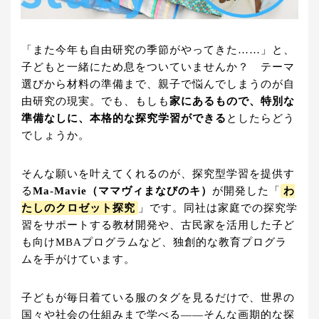
「また今年も自由研究の季節がやってきた……」と、
子どもと一緒にため息をついていませんか？ テーマ
選びから材料の準備まで、親子で悩んでしまうのが自
由研究の現実。でも、もしも
家にあるもので、特別な
準備なしに、本格的な探究学習ができる
としたらどう
でしょうか。
そんな願いを叶えてくれるのが、探究型学習を提供す
る
Ma-Mavie（ママヴィまなびのキ）
が開発した「
わ
たしのクロゼット探究
」です。同社は家庭での探究学
習をサポートする教材開発や、古民家を活用した子ど
も向けMBAプログラムなど、独創的な教育プログラ
ムを手がけています。
子どもが毎日着ている服のタグを見るだけで、世界の
国々や社会の仕組みまで学べる——そんな画期的な探