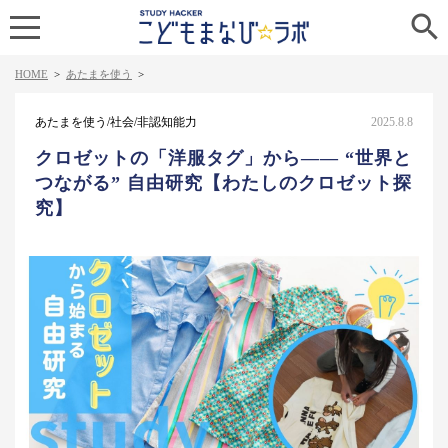

HOME
>
あたまを使う
>
あたまを使う/社会/非認知能力
2025.8.8
クロゼットの「洋服タグ」から—— “世界と
つながる” 自由研究【わたしのクロゼット探
究】