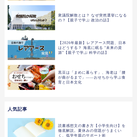
衆議院解散とは？ なぜ突然選挙になる
の？【親子で学ぶ 政治の話】
【2026年最新】レアアース問題、日本
はどうする？ 海底に眠る “未来の資
源”【親子で学ぶ 科学の話】
黒豆は「まめに暮らす」、海老は「腰
が曲がるまで」——おせちから学ぶ食
育と日本文化
人気記事
読書感想文の書き方【小学生向け】を
徹底解説。夏休みの宿題がうまくい
く、低学年親のサポート術