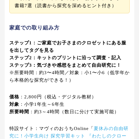
書籍7選（読書から探究を深めるヒント付き）
家庭での取り組み方
ステップ1：ご家庭でお子さまのクロゼットにある服
を出してタグを見る
ステップ2：キットのプリントに沿って調査・記入
ステップ3：気づきや感想をまとめて自由研究に！
※所要時間：約3〜4時間／対象：小1〜小6（低学年か
ら本格的な探究ができる！）
価格
：2,800円（税込・デジタル教材）
対象
：小学1年生～6年生
所要時間
：約3～4時間（数日に分けて実施可能）
特設サイト：マヴィのおうちOnline「
夏休みの自由研
究に！小学生向け 探究学習キット 『わたしのクロー