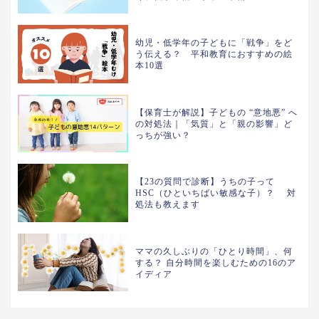
幼児・低学年の子どもに「戦争」をど
う伝える？ 平和教育におすすめの絵
本10選
【保育士が解説】子どもの “意地悪” へ
の対処法｜「気質」と「親の影響」ど
っちが強い？
【23の質問で診断】うちの子って
HSC（ひといちばい敏感な子）？ 対
処法も教えます
ママの久しぶりの「ひとり時間」、何
する？ 自分時間を楽しむための16のア
イディア