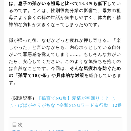
は、息子の孫がいる祖母と比べて13.3％も低下
してい
るのです。これは、性別役割分業の影響で、母方の祖
母により多くの孫の世話が集中しやすく、体力的・精
神的な負担が大きくなってしまうためです。
孫が帰った後、なぜかどっと疲れが押し寄せる。「楽
しかった」と言いながらも、内心ホッとしている自分
がいて罪悪感を覚えてしまう……。もしそんな方がい
たら、安心してください。このような気持ちを抱くの
は自然なことです。今回は、
そんな気疲れを防ぐため
の「孫育て10か条」
や
具体的な対策
を紹介していきま
す。
（関連記事）
【孫育てNG集】愛情が空回り！？ じ
じ・ばばがやりがちな “令和のNGワード＆行動” 12選
目次