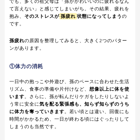
でも、多くの祖父母は「孫がかわいいのに疲れるなん
て言えない」と感じてしまいがち。その結果、疲れを
抱み、
そのストレスが
孫疲れ
状態になってしまう
の
です。
孫疲れ
の原因を整理してみると、大きく2つのパター
ンがあります。
①体力の消耗
一日中の抱っこや外遊び、孫のペースに合わせた生活
リズム、食事の準備や片付けなど、
想像以上に体を使
います
。さらに、孫が転んだりケガをしたりしないよ
う常に安全に
気を配る緊張感も、知らず知らずのうち
に体力を奪っていきます
。若い頃とは違い、回復にも
時間がかかるため、一日が終わる頃にはぐったりして
しまうのも当然です。