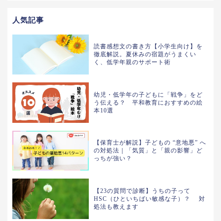
人気記事
読書感想文の書き方【小学生向け】を
徹底解説。夏休みの宿題がうまくい
く、低学年親のサポート術
幼児・低学年の子どもに「戦争」をど
う伝える？ 平和教育におすすめの絵
本10選
【保育士が解説】子どもの “意地悪” へ
の対処法｜「気質」と「親の影響」ど
っちが強い？
【23の質問で診断】うちの子って
HSC（ひといちばい敏感な子）？ 対
処法も教えます