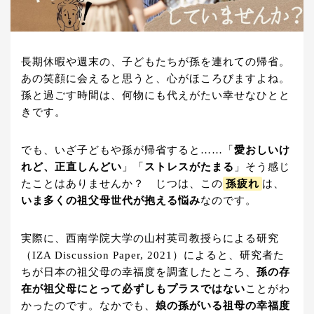
長期休暇や週末の、子どもたちが孫を連れての帰省。
あの笑顔に会えると思うと、心がほころびますよね。
孫と過ごす時間は、何物にも代えがたい幸せなひとと
きです。
でも、いざ子どもや孫が帰省すると……「
愛おしいけ
れど、正直しんどい
」「
ストレスがたまる
」そう感じ
たことはありませんか？ じつは、この
孫疲れ
は、
いま多くの祖父母世代が抱える悩み
なのです。
実際に、西南学院大学の山村英司教授らによる研究
（IZA Discussion Paper, 2021）によると、研究者た
ちが日本の祖父母の幸福度を調査したところ、
孫の存
在が祖父母にとって必ずしもプラスではない
ことがわ
かったのです。なかでも、
娘の孫がいる祖母の幸福度