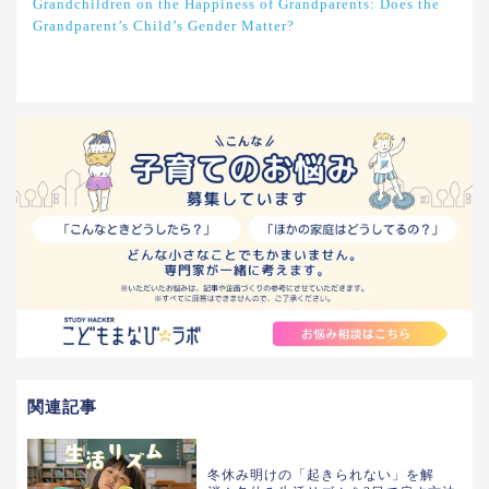
Grandchildren on the Happiness of Grandparents: Does the
Grandparent’s Child’s Gender Matter?
関連記事
冬休み明けの「起きられない」を解