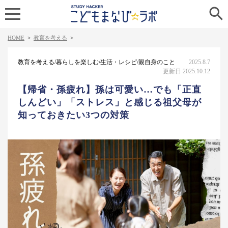

HOME
>
教育を考える
>
教育を考える/暮らしを楽しむ/生活・レシピ/親自身のこと
2025.8.7
更新日 2025.10.12
【帰省・孫疲れ】孫は可愛い…でも「正直
しんどい」「ストレス」と感じる祖父母が
知っておきたい3つの対策