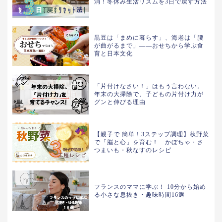
消！冬休み生活リズムを3日で戻す方法
黒豆は「まめに暮らす」、海老は「腰
が曲がるまで」——おせちから学ぶ食
育と日本文化
「片付けなさい！」はもう言わない。
年末の大掃除で、子どもの片付け力が
グンと伸びる理由
【親子で 簡単！3ステップ調理】秋野菜
で「脳と心」を育む！ かぼちゃ・さ
つまいも・秋なすのレシピ
フランスのママに学ぶ！ 10分から始め
る小さな息抜き・趣味時間16選