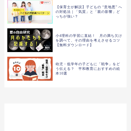
【保育士が解説】子どもの “意地悪” へ
の対処法｜「気質」と「親の影響」ど
っちが強い？
小4理科の学習に直結！ 月の満ち欠け
を調べて、その理由を考えさせるコツ
【無料ダウンロード】
幼児・低学年の子どもに「戦争」をど
う伝える？ 平和教育におすすめの絵
本10選