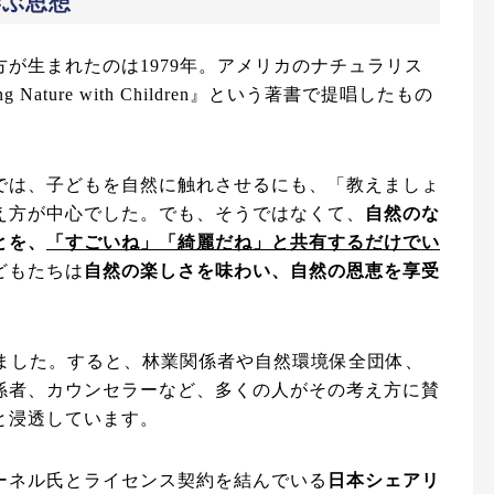
学ぶ思想
方が生まれたのは1979年。アメリカのナチュラリス
Nature with Children』という著書で提唱したもの
では、子どもを自然に触れさせるにも、「教えましょ
え方が中心でした。でも、そうではなくて、
自然のな
とを、
「すごいね」「綺麗だね」と共有するだけでい
どもたちは
自然の楽しさを味わい、自然の恩恵を享受
めました。すると、林業関係者や自然環境保全団体、
係者、カウンセラーなど、多くの人がその考え方に賛
と浸透しています。
ーネル氏とライセンス契約を結んでいる
日本シェアリ