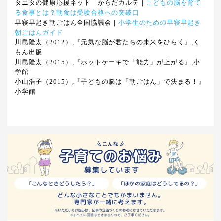
タニタの健康応援ネット からだカルテ｜
こどもの脳を育て
る食事とは？朝食は受験合格への突破口
早寝早起き朝ごはん全国協議会｜
小学生のための早寝早起き
朝ごはんガイド
川島隆太（2012）,『元気な脳が君たちの未来をひらく』,く
もん出版
川島隆太（2015）,『ホットケーキで「能力」が上がる』,小
学館
小山浩子（2015）,『子どもの脳は「朝ごはん」で決まる！』
小学館