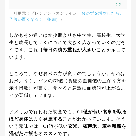
（引用元：プレジデントオンライン｜
おかずを増やしたら、
子供が賢くなる！（後編）
）
しかもその違いは幼少期よりも中学生、高校生、大学
生と成長していくにつれて大きく広がっていくのだそ
うです。これは
毎日の積み重ねが大きい
ことを示して
います。
ところで、なぜお米の方が良いのでしょうか。それは
お米よりも、パンのGI値（食後の血糖値の上がり方を
示す指数）が高く、食べると急激に血糖値が上がるこ
とが関係しています。
アメリカで行われた調査でも、
GI値が低い食事を取る
ほど身体はよく発達する
ことがわかっています。そう
いう意味では、GI値が低い
玄米、胚芽米、麦や雑穀を
混ぜたご飯もオススメ
です。