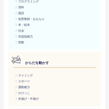
〉プログラミング
〉理科
〉国語
〉知育教材・おもちゃ
〉本・絵本
〉社会
〉非認知能力
〉算数
からだを動かす
〉スイミング
〉スポーツ
〉運動能力
〉かけっこ
〉外遊び・中遊び