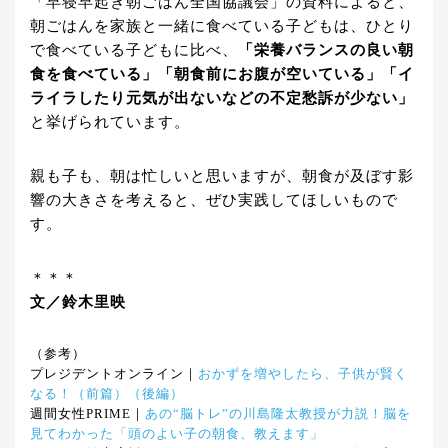
「早寝早起き朝ごはん全国協議会」の資料によると、
朝ごはんを家族と一緒に食べている子どもは、ひとり
で食べている子どもに比べ、
「栄養バランスの良い朝
食を食べている」「朝食前にお腹が空いている」「イ
ライラしたり元気が出ないなどの不定愁訴が少ない」
と挙げられています。
親も子も、朝は忙しいと思いますが、朝食が及ぼす影
響の大きさを考えると、ぜひ実践してほしいもので
す。
＊＊＊
文／鈴木里映
（参考）
プレジデントオンライン｜
おかずを増やしたら、子供が賢く
なる！（前篇）（後編）
週間女性PRIME｜
あの“脳トレ”の川島隆太教授が力説！脳を
見てわかった「頭のよい子の朝食、教えます」