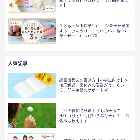
親子で簡単作り方レシピ【自由研究に
も】
子どもの熱中症予防に！ 栄養士が考案
する「ひんやり」「おいしい」熱中対
策デザートレシピ3選
人気記事
読書感想文の書き方【小学生向け】を
徹底解説。夏休みの宿題がうまくい
く、低学年親のサポート術
【23の質問で診断】うちの子って
HSC（ひといちばい敏感な子）？ 対
処法も教えます