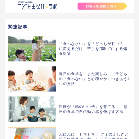
関連記事
「食べなさい」を「どっちが甘い？」
に変えるだけ。苦手を”問い”にする偏
食対策
毎日の食卓を、また楽しみに。子ども
の「食べない」と心穏やかにつきあう4
つの方法
料理が「頭のいい子」を育てる――毎
日の食卓で自己効力感を伸ばす方法
ぷにぷに・もちもち！ グミのふしぎと