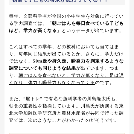
毎年、文部科学省が全国の小中学生を対象に行ってい
る学力調査では、
「朝ごはんを毎日食べている子ども
ほど、学力が高くなる」
というデータが出ています。
これはすべての学年、どの教科においても当てはま
り、毎年同じ結果が出ているとか。さらに、学力だけ
ではなく、
50m走や持久走、瞬発力を判定するような
調査についても同じような結果
が出ています。つま
り、
朝ごはんを食べないと、学力が低くなり、足は遅
くなり、体力も瞬発力もなくなってくる
のです。
また、“脳トレ” で有名な脳科学者の川島隆太氏も、
朝食の重要性を指摘しています。川島氏が所属する東
北大学加齢医学研究所と農林水産省が共同で行った調
査では、次のようなことがわかったのだそうです。