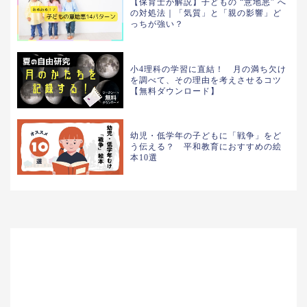
【保育士が解説】子どもの “意地悪” へ
の対処法｜「気質」と「親の影響」ど
っちが強い？
小4理科の学習に直結！ 月の満ち欠け
を調べて、その理由を考えさせるコツ
【無料ダウンロード】
幼児・低学年の子どもに「戦争」をど
う伝える？ 平和教育におすすめの絵
本10選