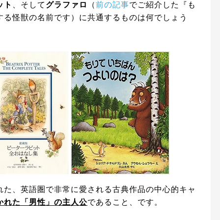
ット
、そして
グラファロ
（
前の記事
でご紹介した『も
する怪獣の名前です）に共通するものは何でしょう
れた、英語圏で非常に愛される古典作品の中心的キャ
かれた「男性」の主人公
であること、です。