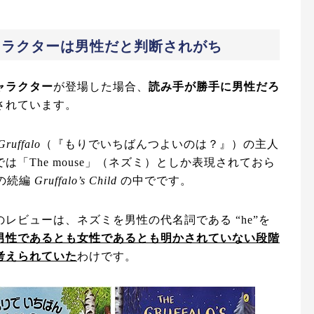
ャラクターは男性だと判断されがち
ャラクター
が登場した場合、
読み手が勝手に男性だろ
されています。
Gruffalo
（『もりでいちばんつよいのは？』）の主人
「The mouse」（ネズミ）としか表現されておら
年の続編
Gruffalo’s Child
の中でです。
レビューは、ネズミを男性の代名詞である “he”を
男性であるとも女性であるとも明かされていない段階
考えられていた
わけです。