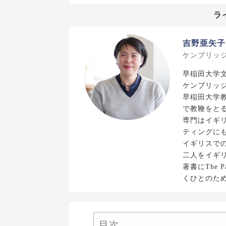
ラ
吉野亜矢子
ケンブリッ
早稲田大学
ケンブリッ
早稲田大学
で教鞭をと
専門はイギ
ティングに
イギリスで
二人をイギ
著書にThe 
くひとのた
目次