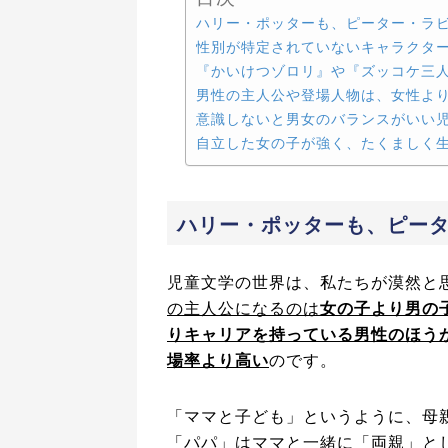
ハリー・ポッターも、ピーター・ラ
性別が特定されていないキャラクタ
『かいけつゾロリ』や『ズッコケ三
男性の主人公や登場人物は、女性より
意識しないと男女のバランスがいい
自立した女の子が強く、たくましく
ハリー・ポッターも、ピー
児童文学の世界は、私たちが漠然と
の主人公になるのは
女の子より男の
りキャリアを持っている男性のほう
場率より高い
のです。
「ママと子ども」というように、母
「パパ」はママと一緒に「両親」と