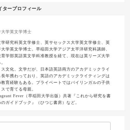
イタープロフィール
ジ大学英文学博士
文学研究科英文学修士、英サセックス大学英文学修士、英
ジ大学英文学博士。早稲田大学アジア太平洋研究科講師、
教育学部英語英文学科准教授を経て、現在は英リーズ大学
る。
リス文化、文学だが、日本語英語両方のアカデミックライ
も長年携わっており、英語のアカデミックライティングは
の教育経験もある。プライベートではバイリンガルの子供
リスで育てる母親。
Pageant Fever（早稲田大学出版）共著『これから研究を書
めのガイドブック』（ひつじ書房）など。