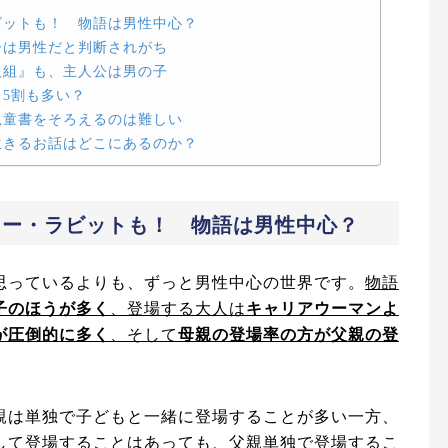
ビットも！ 物語は男性中心？
ーは男性だと判断されがち
人組』も、主人公は男の子
5割も多い？
児童書をそろえるのは難しい
生きるお話はどこにあるのか？
ター・ラビットも！ 物語は男性中心？
思っているよりも、ずっと男性中心の世界です。
物語
子のほうが多く
、登場する大人は
キャリアウーマンよ
が圧倒的に多く
、そして
母親の登場率の方が父親の登
親は単独で子どもと一緒に登場することが多い一方、
して登場することはあっても、父親単独で登場するこ