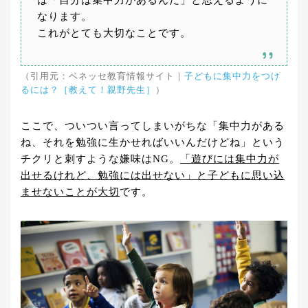
は「自分は集中力があるんだ」と思えるように
なります。
これがとても大切なことです。
（引用元：ベネッセ教育情報サイト｜
子どもに集中力をつけ
るには？［教えて！親野先生］
）
ここで、ついつい言ってしまいがちな「集中力がある
ね、それを勉強に生かせればいいんだけどね」という
チクリと刺すような嫌味はNG。
「遊びには集中力が
出せるけれど、勉強には出せない」と子どもに思い込
ませないことが大切
です。