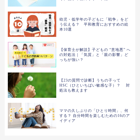
幼児・低学年の子どもに「戦争」をど
う伝える？ 平和教育におすすめの絵
本10選
【保育士が解説】子どもの “意地悪” へ
の対処法｜「気質」と「親の影響」ど
っちが強い？
【23の質問で診断】うちの子って
HSC（ひといちばい敏感な子）？ 対
処法も教えます
ママの久しぶりの「ひとり時間」、何
する？ 自分時間を楽しむための16のア
イディア