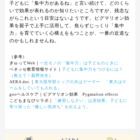
子どもに「集中力があるね」と言い続けて、どのくら
いで効果が表れるのか知りたいところですが、残念な
がらこれという目安はないようです。ピグマリオン効
果を親子で上手に活用して、焦らずじっくり「集中
力」を育てていく心構えをもつことが、一番の近道な
のかもしれませんね。
（参考）
ぎゅってWeb｜
一生モノの「集中力」は子どものときに
ベネッセ教育情報サイト｜
子どもに集中力をつけるには？
［教えて！親野先生］
AERA dot.｜
東大医学部トップの夫はゲーマー 「東大はゲ
ームをしていても入れる」
gooヘルスケア｜ピグマリオン効果 Pygmalion effects
こどもまなび☆ラボ｜
「練習しなさい」は逆効果。子どもに
寄り添った “優しい気持ち” を伝えよう。