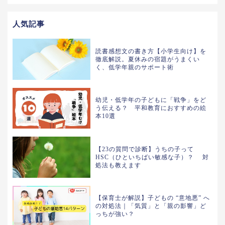
人気記事
読書感想文の書き方【小学生向け】を
徹底解説。夏休みの宿題がうまくい
く、低学年親のサポート術
幼児・低学年の子どもに「戦争」をど
う伝える？ 平和教育におすすめの絵
本10選
【23の質問で診断】うちの子って
HSC（ひといちばい敏感な子）？ 対
処法も教えます
【保育士が解説】子どもの “意地悪” へ
の対処法｜「気質」と「親の影響」ど
っちが強い？