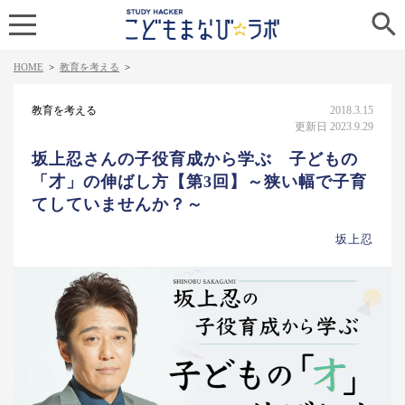

HOME
>
教育を考える
>
教育を考える
2018.3.15
更新日 2023.9.29
坂上忍さんの子役育成から学ぶ 子どもの
「才」の伸ばし方【第3回】～狭い幅で子育
てしていませんか？～
坂上忍