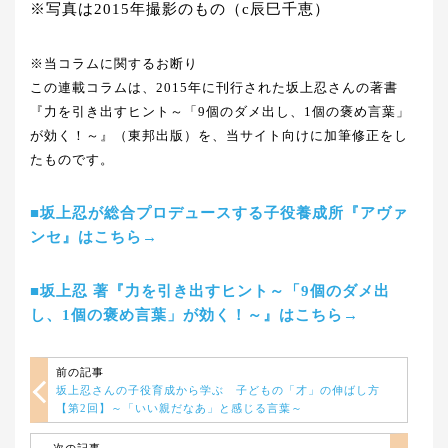
※写真は2015年撮影のもの（c辰巳千恵）
※当コラムに関するお断り
この連載コラムは、2015年に刊行された坂上忍さんの著書
『力を引き出すヒント～「9個のダメ出し、1個の褒め言葉」
が効く！～』（東邦出版）を、当サイト向けに加筆修正をし
たものです。
■坂上忍が総合プロデュースする子役養成所『アヴァ
ンセ』はこちら→
■坂上忍 著『力を引き出すヒント～「9個のダメ出
し、1個の褒め言葉」が効く！～』はこちら→
前の記事
坂上忍さんの子役育成から学ぶ 子どもの「才」の伸ばし方
【第2回】～「いい親だなあ」と感じる言葉～