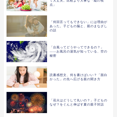
て大丈夫。比較より大事な「縦の視
点」
「何回言ってもできない」には理由が
あった。子どもの脳と、親のまなざし
の話
「台風ってどうやってできるの？」
——お風呂の湯気が知っている、空の
秘密
読書感想文、何を書けばいい？「面白
かった」の先へ広げる親の聞き方
「花火はどうして丸いの？」子どもの
なぜ？をぐんと伸ばす夏の親子対話