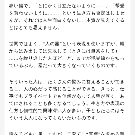
狭い幅で、「とにかく目立たないように……」「顰蹙
を買わないように……」という生き方も否定はしませ
んが、それでは人生面白くないし、本質が見えてくる
とはとても思えません。
世間ではよく、“人の器”という表現を使いますが、幅
からはみ出しては失敗して（ときには無茶をして）
……を繰り返した人ほど、どこまでが境界線かを知っ
ているぶん、器だって大きくなっていくものです。
そういった人は、たくさんの悩みに答えることができ
るし、人の心だって感じることができる。きっと、仕
事でもプライベートでも信頼があって人望が厚く、あ
てにされることも多くなるでしょう。生き方や表現の
仕方も個性的で興味深い人が多い。子どもたちにはそ
ういう大人になってもらいたいものです。
話を子どもに戻しますが、子育てに“完璧”を求める親