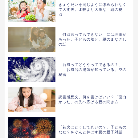
きょうだいを同じようにほめられなく
て大丈夫。比較より大事な「縦の視
点」
「何回言ってもできない」には理由が
あった。子どもの脳と、親のまなざし
の話
「台風ってどうやってできるの？」
——お風呂の湯気が知っている、空の
秘密
読書感想文、何を書けばいい？「面白
かった」の先へ広げる親の聞き方
「花火はどうして丸いの？」子どもの
なぜ？をぐんと伸ばす夏の親子対話