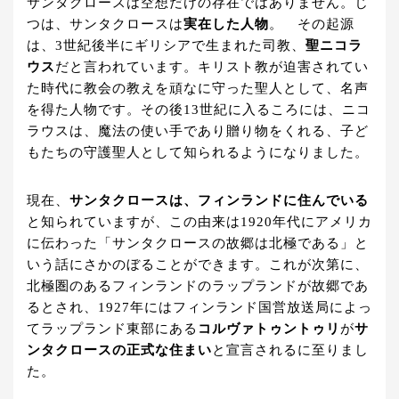
サンタクロースは空想だけの存在ではありません。じ
つは、サンタクロースは
実在した人物
。 その起源
は、3世紀後半にギリシアで生まれた司教、
聖ニコラ
ウス
だと言われています。キリスト教が迫害されてい
た時代に教会の教えを頑なに守った聖人として、名声
を得た人物です。その後13世紀に入るころには、ニコ
ラウスは、魔法の使い手であり贈り物をくれる、子ど
もたちの守護聖人として知られるようになりました。
現在、
サンタクロースは、フィンランドに住んでいる
と知られていますが、この由来は1920年代にアメリカ
に伝わった「サンタクロースの故郷は北極である」と
いう話にさかのぼることができます。これが次第に、
北極圏のあるフィンランドのラップランドが故郷であ
るとされ、1927年にはフィンランド国営放送局によっ
てラップランド東部にある
コルヴァトゥントゥリ
が
サ
ンタクロースの正式な住まい
と宣言されるに至りまし
た。