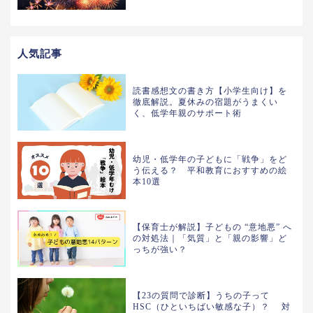
人気記事
読書感想文の書き方【小学生向け】を
徹底解説。夏休みの宿題がうまくい
く、低学年親のサポート術
幼児・低学年の子どもに「戦争」をど
う伝える？ 平和教育におすすめの絵
本10選
【保育士が解説】子どもの “意地悪” へ
の対処法｜「気質」と「親の影響」ど
っちが強い？
【23の質問で診断】うちの子って
HSC（ひといちばい敏感な子）？ 対