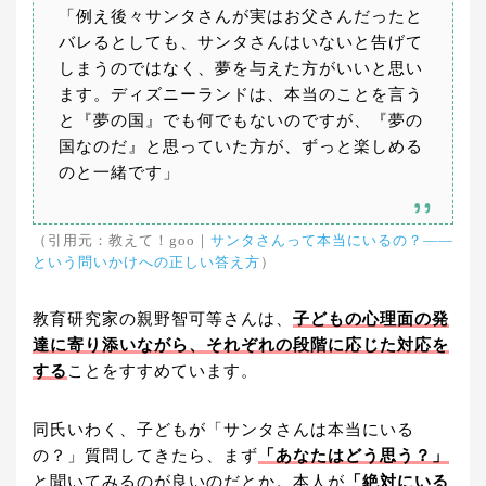
「例え後々サンタさんが実はお父さんだったと
バレるとしても、サンタさんはいないと告げて
しまうのではなく、夢を与えた方がいいと思い
ます。ディズニーランドは、本当のことを言う
と『夢の国』でも何でもないのですが、『夢の
国なのだ』と思っていた方が、ずっと楽しめる
のと一緒です」
（引用元：教えて！goo｜
サンタさんって本当にいるの？――
という問いかけへの正しい答え方
）
教育研究家の親野智可等さんは、
子どもの心理面の発
達に寄り添いながら、それぞれの段階に応じた対応を
する
ことをすすめています。
同氏いわく、子どもが「サンタさんは本当にいる
の？」質問してきたら、まず
「あなたはどう思う？」
と聞いてみるのが良いのだとか。本人が
「絶対にいる