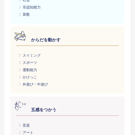
〉社会
〉非認知能力
〉算数
からだを動かす
〉スイミング
〉スポーツ
〉運動能力
〉かけっこ
〉外遊び・中遊び
五感をつかう
〉音楽
〉アート