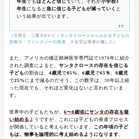
年生
でも
ほとんど信じて
いて、それが
小学校3
年生
になると
急に信じる子どもが減っていく
と
いう結果が出ています。
（引用元：三重大Rナビ｜
サンタクロースからわかる子どもの
想像力・ファンタジーの発達
※太字は筆者が施した）
また、アメリカの矯正精神医学専門誌で1978年に紹介
された調査によると、
サンタクロースの存在を信じる
子ども
の割合は、
4歳児
で
85%
、
6歳児
で
65％
、
8歳児
で
25%
にまで減るのだそう。この数字は、30年以上経
った現在でも、それほど変化はないと言われていま
す。
世界中の子どもたちが、
6〜8歳頃にサンタの存在を疑
い始める
ようですが、これには子どもの発達プロセス
が関係していると考えられています。
この年頃の子ど
もは、物事を論理的に考え始めるようになります
。