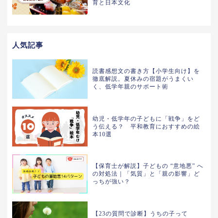
育と日本文化
人気記事
読書感想文の書き方【小学生向け】を
徹底解説。夏休みの宿題がうまくい
く、低学年親のサポート術
幼児・低学年の子どもに「戦争」をど
う伝える？ 平和教育におすすめの絵
本10選
【保育士が解説】子どもの “意地悪” へ
の対処法｜「気質」と「親の影響」ど
っちが強い？
【23の質問で診断】うちの子って