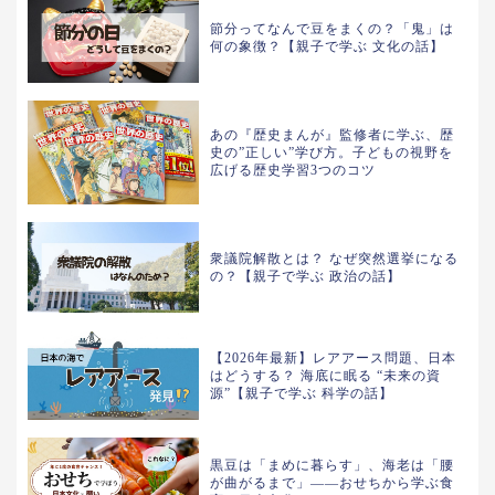
節分ってなんで豆をまくの？「鬼」は
何の象徴？【親子で学ぶ 文化の話】
あの『歴史まんが』監修者に学ぶ、歴
史の”正しい”学び方。子どもの視野を
広げる歴史学習3つのコツ
衆議院解散とは？ なぜ突然選挙になる
の？【親子で学ぶ 政治の話】
【2026年最新】レアアース問題、日本
はどうする？ 海底に眠る “未来の資
源”【親子で学ぶ 科学の話】
黒豆は「まめに暮らす」、海老は「腰
が曲がるまで」——おせちから学ぶ食