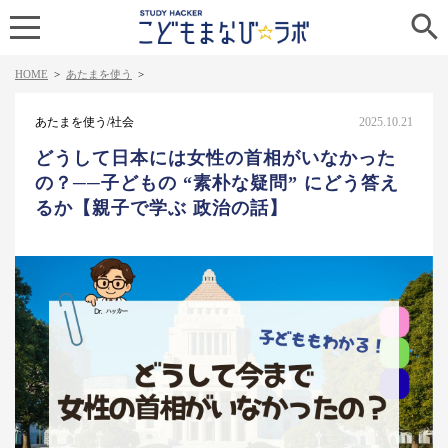

HOME
>
あたまを使う
>
あたまを使う/社会
2025.10.21
どうして日本には女性の首相がいなかった
の？──子どもの “素朴な疑問” にどう答え
るか【親子で学ぶ 政治の話】