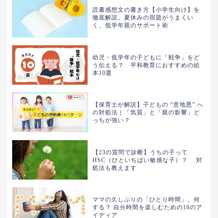
読書感想文の書き方【小学生向け】を
徹底解説。夏休みの宿題がうまくい
く、低学年親のサポート術
幼児・低学年の子どもに「戦争」をど
う伝える？ 平和教育におすすめの絵
本10選
【保育士が解説】子どもの “意地悪” へ
の対処法｜「気質」と「親の影響」ど
っちが強い？
【23の質問で診断】うちの子って
HSC（ひといちばい敏感な子）？ 対
処法も教えます
ママの久しぶりの「ひとり時間」、何
する？ 自分時間を楽しむための16のア
イディア