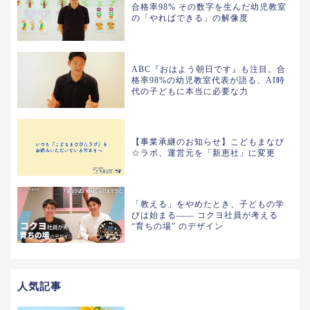
合格率98% その数字を生んだ幼児教室
の「やればできる」の解像度
ABC『おはよう朝日です』も注目。合
格率98%の幼児教室代表が語る、AI時
代の子どもに本当に必要な力
【事業承継のお知らせ】こどもまなび
☆ラボ、運営元を「新恵社」に変更
「教える」をやめたとき、子どもの学
びは始まる—— コクヨ社員が考える
“育ちの場” のデザイン
人気記事