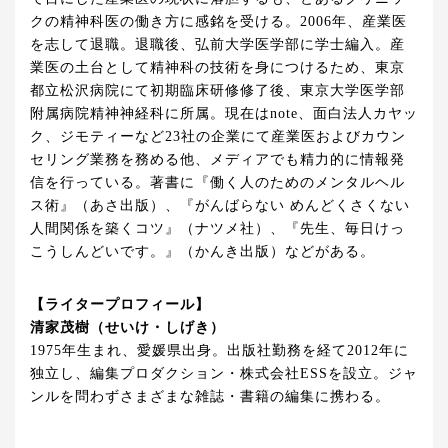
クの精神科医の働き方に感銘を受ける。2006年、産業医
を志して退職。退職後、弘前大学医学部に学士編入。産
業医の土台として精神科の技術を身につけるため、東京
都立松沢病院にて初期臨床研修修了後、東京大学医学部
附属病院精神神経科に所属。現在はnote、面白法人カヤッ
ク、ジモティーなど23社の企業にて産業医およびカウン
セリング業務を務める他、メディアでも精力的に情報発
信を行っている。著書に『働く人のためのメンタルヘル
ス術』（あさ出版）、『がんばらない めんどくさくない
人間関係を築くコツ』（ナツメ社）、『先生、毎日けっ
こうしんどいです。』（かんき出版）などがある。
【ライタープロフィール】
清家茂樹（せいけ・しげき）
1975年生まれ、愛媛県出身。出版社勤務を経て2012年に
独立し、編集プロダクション・株式会社ESSを設立。ジャ
ンルを問わずさまざまな雑誌・書籍の編集に携わる。