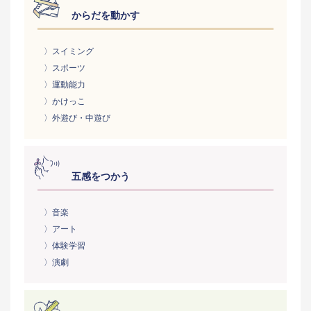
からだを動かす
〉スイミング
〉スポーツ
〉運動能力
〉かけっこ
〉外遊び・中遊び
五感をつかう
〉音楽
〉アート
〉体験学習
〉演劇