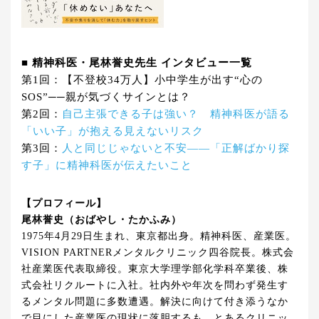
■ 精神科医・尾林誉史先生 インタビュー一覧
第1回：【不登校34万人】小中学生が出す“心の
SOS”──親が気づくサインとは？
第2回：
自己主張できる子は強い？ 精神科医が語る
「いい子」が抱える見えないリスク
第3回：
人と同じじゃないと不安――「正解ばかり探
す子」に精神科医が伝えたいこと
【プロフィール】
尾林誉史（おばやし・たかふみ）
1975年4月29日生まれ、東京都出身。精神科医、産業医。
VISION PARTNERメンタルクリニック四谷院長。株式会
社産業医代表取締役。東京大学理学部化学科卒業後、株
式会社リクルートに入社。社内外や年次を問わず発生す
るメンタル問題に多数遭遇。解決に向けて付き添うなか
で目にした産業医の現状に落胆するも、とあるクリニッ