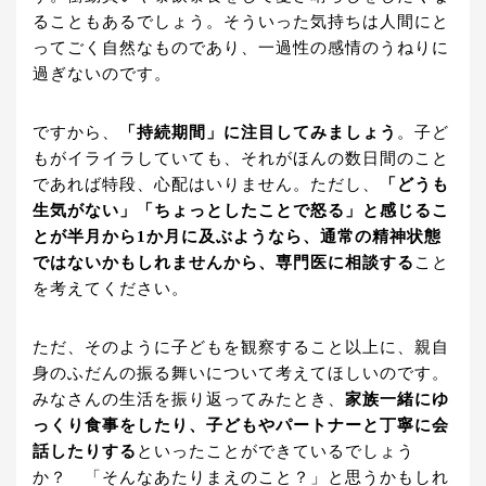
ることもあるでしょう。そういった気持ちは人間にと
ってごく自然なものであり、一過性の感情のうねりに
過ぎないのです。
ですから、
「持続期間」に注目してみましょう
。子ど
もがイライラしていても、それがほんの数日間のこと
であれば特段、心配はいりません。ただし、
「どうも
生気がない」「ちょっとしたことで怒る」と感じるこ
とが半月から1か月に及ぶようなら、通常の精神状態
ではないかもしれませんから、専門医に相談する
こと
を考えてください。
ただ、そのように子どもを観察すること以上に、親自
身のふだんの振る舞いについて考えてほしいのです。
みなさんの生活を振り返ってみたとき、
家族一緒にゆ
っくり食事をしたり、子どもやパートナーと丁寧に会
話したりする
といったことができているでしょう
か？ 「そんなあたりまえのこと？」と思うかもしれ