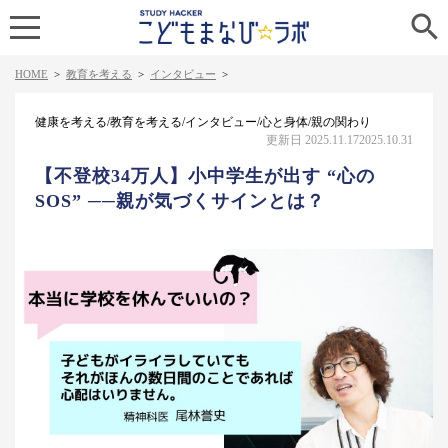

HOME
>
教育を考える
>
インタビュー
>
健康を考える/教育を考える/インタビュー/心と身体/親の関わり
更新日 2025.11.17
2025.10.31
【不登校34万人】小中学生が出す “心の
SOS” ──親が気づくサインとは？