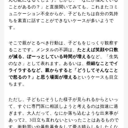
ことがあるの？」と直接聞いてみても、これまたコミ
ュニケーション不全からか、子どもたちは自分の気持
ちを素直に話すことができないケースが多いようで
す。
そこで親がとるべき行動は、子どもをじっくり観察す
ることです。メンタルの不調は、
たとえば笑顔や口数
が減る、ぼーっとしている時間が増える
など、「生気
のなさ」として表れます。あるいは、
些細なことでイ
ライラするなど、親からすると「どうしてそんなこと
で怒るの？」と思う場面が増える
というケースも目立
ちます。
ただし、子どもにそうした様子が見られるからといっ
て、すぐに専門医に相談しようと考えるのは拙速に過
ぎます。大人だって、なにか落ち込むような出来事が
あって2、3日立ち直れないといったことはあるもので
す。衝動買いや暴飲暴食をして憂さ晴らしをしたくな