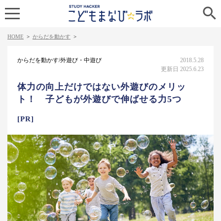

HOME
>
からだを動かす
>
からだを動かす/外遊び・中遊び
2018.5.28
更新日 2025.6.23
体力の向上だけではない外遊びのメリッ
ト！ 子どもが外遊びで伸ばせる力5つ
[PR]