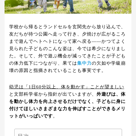
学校から帰るとランドセルを玄関先から放り込んで、
友だちが待つ公園へ走って行き、夕焼けが広がるころ
まで遊んでヘトヘトになって家へ戻る――かつてよく
見られた子どものこんな姿は、今では希少になりまし
た。そして、外で遊ぶ機会が減ってきたことが子ども
の体力低下につながり、果ては
集中力
の欠如や学級崩
壊の原因と指摘されていることも事実です。
幼児は「1日60分以上、体を動かす」ことが望ましい
と文部科学省から指針が出ていますが、
外遊びは、体
を動かし体力を向上させるだけでなく、子どもに身に
付けてほしいさまざまな力を伸ばすことができるメリ
ットがいっぱいです
。