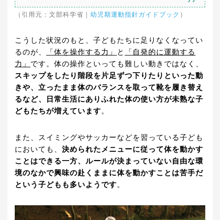
（引用元：文部科学省｜
幼児期運動指針ガイドブック
）
こうした状況のもと、子どもたちに足りなくなってい
るのが、
「体を操作する力」
と
「自発的に運動する
力」
です。体の操作といっても難しい動きではなく、
スキップをしたり階段を片足ずつ下りたりといった動
きや、立ったまま体のバランスを取って靴を履き替え
るなど、日常生活にありふれた体の使い方が未熟な子
どもたちが増えています
。
また、スイミングやサッカーなどを習っている子ども
においても、
決められたメニューに従って体を動かす
ことはできる一方、ルールが決まっていない自由な環
境のなかで興味の赴くままに体を動かすことは苦手だ
という子どもも多いようです
。