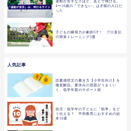
運動が苦手な子ほど、あとで伸びる。
4〜10歳の「できない」は才能の入口だ
った
子どもの瞬発力が劇的UP！ プロ直伝
の簡単トレーニング3選
人気記事
読書感想文の書き方【小学生向け】を
徹底解説。夏休みの宿題がうまくい
く、低学年親のサポート術
幼児・低学年の子どもに「戦争」をど
う伝える？ 平和教育におすすめの絵
本10選