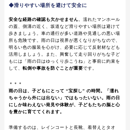
◆滑りやすい場所を避けて安全に
安全な経路の確認も欠かせません
。濡れたマンホール
の蓋、側溝の近く、坂道など滑りやすい場所は避けて
歩きましょう。車の通行が多い道路や見通しの悪い場
所も危険です。雨の日は視界が悪くなりがちなので、
明るい色の服装を心がけ、必要に応じて反射材なども
活用しましょう。また、興奮して走り回りがちな子ど
もには「雨の日はゆっくり歩こうね」と事前に約束を
して、
転倒や事故を防ぐことが重要
です。
＊＊＊
雨の日は、子どもにとって “宝探し” の時間。「濡れ
ちゃうから外には出ない」ではもったいない。雨の日
にしか味わえない発見や体験が、子どもたちの脳と心
を豊かに育ててくれます。
準備するのは、レインコートと長靴、着替えとタオ