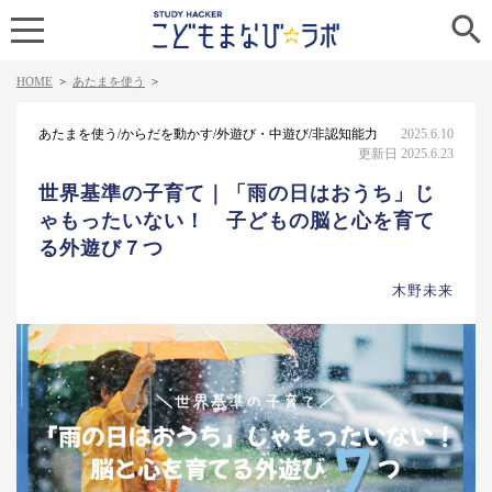

HOME
>
あたまを使う
>
あたまを使う/からだを動かす/外遊び・中遊び/非認知能力
2025.6.10
更新日 2025.6.23
世界基準の子育て｜「雨の日はおうち」じ
ゃもったいない！ 子どもの脳と心を育て
る外遊び７つ
木野未来