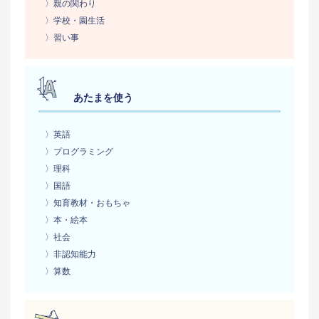
〉親の関わり
〉学校・園生活
〉習い事
あたまを使う
〉英語
〉プログラミング
〉理科
〉国語
〉知育教材・おもちゃ
〉本・絵本
〉社会
〉非認知能力
〉算数