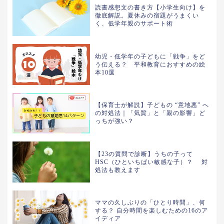
読書感想文の書き方【小学生向け】を
徹底解説。夏休みの宿題がうまくい
く、低学年親のサポート術
幼児・低学年の子どもに「戦争」をど
う伝える？ 平和教育におすすめの絵
本10選
【保育士が解説】子どもの “意地悪” へ
の対処法｜「気質」と「親の影響」ど
っちが強い？
【23の質問で診断】うちの子って
HSC（ひといちばい敏感な子）？ 対
処法も教えます
ママの久しぶりの「ひとり時間」、何
する？ 自分時間を楽しむための16のア
イディア