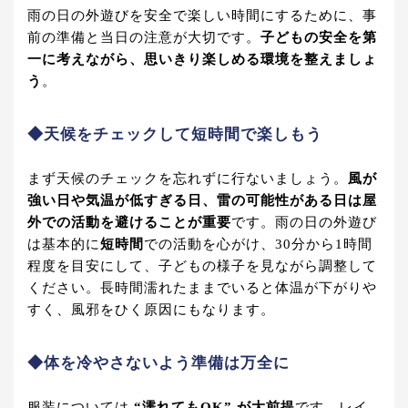
雨の日の外遊びを安全で楽しい時間にするために、事
前の準備と当日の注意が大切です。
子どもの安全を第
一に考えながら、思いきり楽しめる環境を整えましょ
う
。
◆天候をチェックして短時間で楽しもう
まず天候のチェックを忘れずに行ないましょう。
風が
強い日や気温が低すぎる日、雷の可能性がある日は屋
外での活動を避けることが重要
です。雨の日の外遊び
は基本的に
短時間
での活動を心がけ、30分から1時間
程度を目安にして、子どもの様子を見ながら調整して
ください。長時間濡れたままでいると体温が下がりや
すく、風邪をひく原因にもなります。
◆体を冷やさないよう準備は万全に
服装については
“濡れてもOK” が大前提
です。レイ