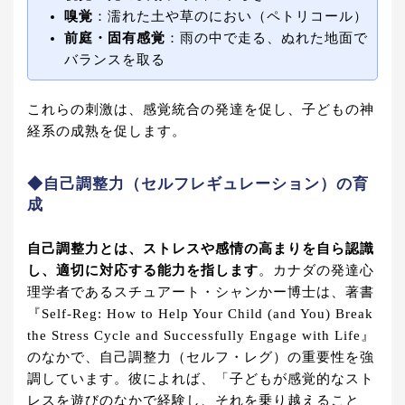
嗅覚
：濡れた土や草のにおい（ペトリコール）
前庭・固有感覚
：雨の中で走る、ぬれた地面で
バランスを取る
これらの刺激は、感覚統合の発達を促し、子どもの神
経系の成熟を促します。
◆自己調整力（セルフレギュレーション）の育
成
自己調整力とは、ストレスや感情の高まりを自ら認識
し、適切に対応する能力を指します
。カナダの発達心
理学者であるスチュアート・シャンかー博士は、著書
『Self-Reg: How to Help Your Child (and You) Break
the Stress Cycle and Successfully Engage with Life』
のなかで、自己調整力（セルフ・レグ）の重要性を強
調しています。彼によれば、「子どもが感覚的なスト
レスを遊びのなかで経験し、それを乗り越えること