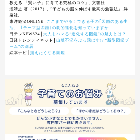
教える 「賢い子」に育てる究極のコツ』, 文響社
瀧靖之 著（2017）,『子どもの脳を伸ばす最高の勉強法』,洋
泉社.
東洋経済ONLINE│
ここまでやる！できる子の｢図鑑のある生
活｣ ｢テーマ型図鑑｣の劇的進化を知っていますか
日テレNEWS24│
大人もハマる“進化する図鑑”の魅力とは？
日経トレンディネット│
出版不況をぶっ飛ばす!? “新型図鑑ブ
ーム”の深層
絵本ナビ│
揃えたくなる図鑑