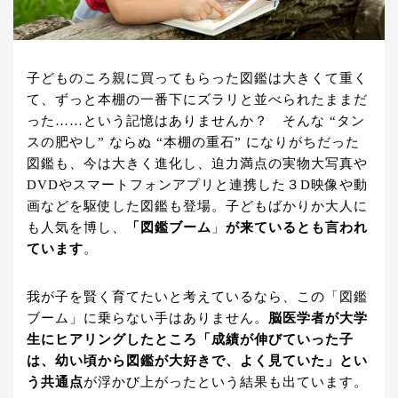
子どものころ親に買ってもらった図鑑は大きくて重く
て、ずっと本棚の一番下にズラリと並べられたままだ
った……という記憶はありませんか？ そんな “タン
スの肥やし” ならぬ “本棚の重石” になりがちだった
図鑑も、今は大きく進化し、迫力満点の実物大写真や
DVDやスマートフォンアプリと連携した３D映像や動
画などを駆使した図鑑も登場。子どもばかりか大人に
も人気を博し、
「図鑑ブーム
」
が来ているとも言われ
ています
。
我が子を賢く育てたいと考えているなら、この「図鑑
ブーム」に乗らない手はありません。
脳医学者が大学
生にヒアリングしたところ「成績が伸びていった子
は、幼い頃から図鑑が大好きで、よく見ていた」とい
う共通点
が浮かび上がったという結果も出ています。