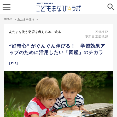

HOME
>
あたまを使う
>
あたまを使う/教育を考える/本・絵本
2018.6.12
更新日 2023.9.29
“好奇心” がぐんぐん伸びる！ 学習効果ア
ップのために活用したい「図鑑」のチカラ
[PR]