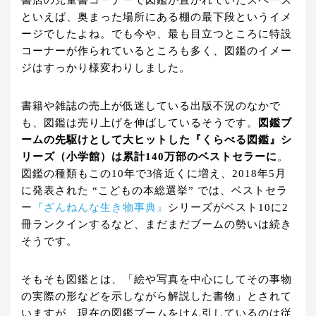
といえば、奥まった場所にある棚の最下段というイメ
ージでしたよね。でも今や、最も目立つところに特設
コーナーが作られているところも多く、図鑑のイメー
ジはすっかり様変わりしました。
書籍や雑誌の売上が低迷している出版不況のなかで
も、図鑑は売り上げを伸ばしているそうです。
図鑑ブ
ームの先駆けとして大ヒットした『くらべる図鑑』シ
リーズ（小学館）は累計140万部のベストセラーに
。
図鑑の種類もこの10年で3倍近くに増え、2018年5月
に発表された “こどもの本総選挙” では、ベストセラ
ー
『ざんねんな生き物事典』
シリーズがベスト10に2
冊ランクインするなど、まだまだブームの勢いは続き
そうです。
そもそも図鑑とは、「絵や写真を中心にしてその事物
の実際の形などを示しながら解説した書物」とされて
いますが、現在の図鑑ブームをけん引しているのは従