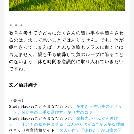
＊＊＊
教育を考えて子どもにたくさんの習い事や学習をさせ
るのは、決して悪いことではありません。でも、体が
疲れきってしまえば、どんな体験もプラスに働くとは
言えません。親も子も疲弊して負のループに陥ること
のないよう、休む時間を意識的に取り入れていきたい
ですね。
文／酒井絢子
（参考）
Study Hackerこどもまなび☆ラボ｜
多すぎる習い事のデメリ
ット。習い事の上手な選び方と削り方のコツ
Study Hackerこどもまなび☆ラボ｜
発想力がぐんぐん伸び
る！ 子どもの脳を休ませる “ぼんやりタイム” が必要な理由
ベネッセ教育情報サイト｜
大人が作る「疲れた」が口癖の子