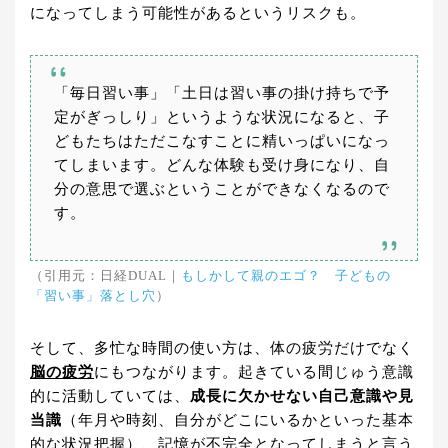
になってしまう可能性があるというリスクも。
「毎日習い事」「土日は習い事の掛け持ちで予
定がぎっしり」というような状況になると、子
どもたちはただこなすことに精いっぱいになっ
てしまいます。どんな体験も受け身になり、自
分の意思で選ぶということができなくなるので
す。
（引用元：日経DUAL｜
もしかして親のエゴ？ 子どもの
「習い事」落とし穴
）
そして、多忙な時間の使い方は、体の疲労だけでなく
脳の疲労
にもつながります。起きている間じゅう意識
的に活動していては、
成長に欠かせない自己意識や見
当識
（年月や時刻、自分がどこにいるかといった基本
的な状況把握）、記憶が不完全となってしまうと言う