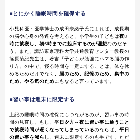
■とにかく睡眠時間を確保する
小児科医・医学博士の成田奈緒子氏によれば、成長期
の脳や心身の発達を考えると、小学生の子どもは
夜8
時に就寝し、朝6時までに起床するのが理想
なのだそ
う。また、諏訪東京理科大学共通教育センター教授の
篠原菊紀先生は、著書『子どもが勉強にハマる脳の作
り方』の中で、寝る時間を一定にすることは、体を休
めるためだけでなく、
脳のため、記憶のため、集中の
ため、やる気のため
にもなると言っています。
■習い事は週末に限定する
上記の睡眠時間の確保にもつながるのが、習い事の時
間の見直し。もし、
平日夕方～夜に習い事に通うこと
で就寝時間が遅くなってしまっている
のならば、
平日
の習い事を減らし
、週末に限定するのも手です。ただ