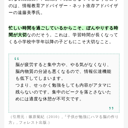
のは、情報教育アドバイザー・ネット依存アドバイザ
ーの遠藤美季氏。
忙しい時間を過ごしているからこそ、ぼんやりする時
間が大切
なのだそう。これは、学習時間が長くなって
くる小学校中学年以降の子どもにこそ大切なこと。
脳が疲労すると集中力や、やる気がなくなり、
脳内物質の分泌も悪くなるので、情報伝達機能
も低下してしまいます。
つまり、せっかく勉強をしても内容がアタマに
残らないのです。集中のピークを落とさないた
めには適度な休憩が不可欠です。
（引用元：篠原菊紀（2010）,『子供が勉強にハマる脳の作り
方』, フォレスト出版.）