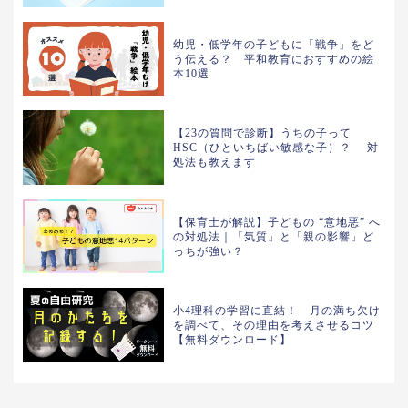
幼児・低学年の子どもに「戦争」をど
う伝える？ 平和教育におすすめの絵
本10選
【23の質問で診断】うちの子って
HSC（ひといちばい敏感な子）？ 対
処法も教えます
【保育士が解説】子どもの “意地悪” へ
の対処法｜「気質」と「親の影響」ど
っちが強い？
小4理科の学習に直結！ 月の満ち欠け
を調べて、その理由を考えさせるコツ
【無料ダウンロード】