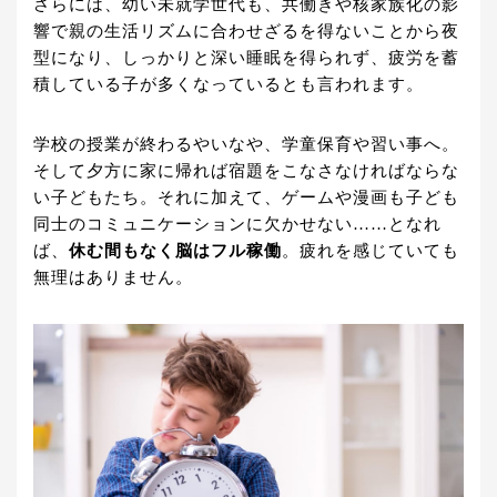
さらには、幼い未就学世代も、共働きや核家族化の影
響で親の生活リズムに合わせざるを得ないことから夜
型になり、しっかりと深い睡眠を得られず、疲労を蓄
積している子が多くなっているとも言われます。
学校の授業が終わるやいなや、学童保育や習い事へ。
そして夕方に家に帰れば宿題をこなさなければならな
い子どもたち。それに加えて、ゲームや漫画も子ども
同士のコミュニケーションに欠かせない……となれ
ば、
休む間もなく脳はフル稼働
。疲れを感じていても
無理はありません。