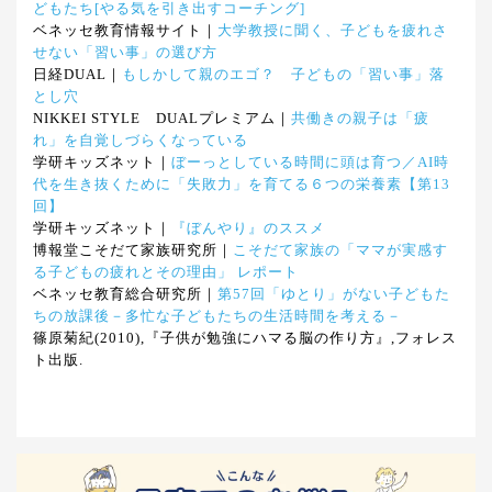
どもたち[やる気を引き出すコーチング]
ベネッセ教育情報サイト｜
大学教授に聞く、子どもを疲れさ
せない「習い事」の選び方
日経DUAL｜
もしかして親のエゴ？ 子どもの「習い事」落
とし穴
NIKKEI STYLE DUALプレミアム｜
共働きの親子は「疲
れ」を自覚しづらくなっている
学研キッズネット｜
ぼーっとしている時間に頭は育つ／AI時
代を生き抜くために「失敗力」を育てる６つの栄養素【第13
回】
学研キッズネット｜
『ぼんやり』のススメ
博報堂こそだて家族研究所｜
こそだて家族の「ママが実感す
る子どもの疲れとその理由」 レポート
ベネッセ教育総合研究所｜
第57回「ゆとり」がない子どもた
ちの放課後－多忙な子どもたちの生活時間を考える－
篠原菊紀(2010),『子供が勉強にハマる脳の作り方』,フォレス
ト出版.