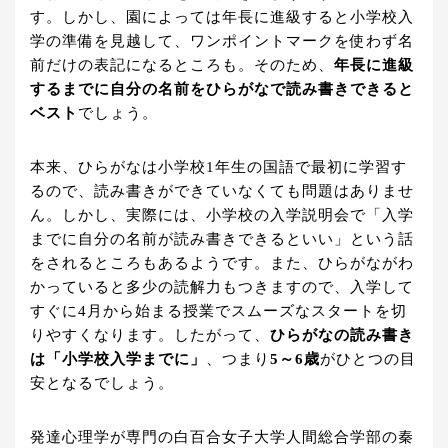
す。しかし、園によっては年長に進級すると小学校入
学の準備を見越して、ワンポイントマークを使わず名
前だけの表記になるところも。そのため、
年長に進級
するまでに自分の名前をひらがなで読み書きできると
ベスト
でしょう。
本来、ひらがなは小学校1年生の国語で最初に学習す
るので、読み書きができていなくても問題はありませ
ん。しかし、実際には、小学校の入学説明会で「入学
までに自分の名前が読み書きできるといい」という話
をされるところもあるようです。また、ひらがながわ
かっていると多少の読解力もつきますので、入学して
すぐに4月から始まる授業でスムーズなスタートを切
りやすくなります。したがって、
ひらがなの読み書き
は「小学校入学までに」
、つまり
5～6歳
がひとつの目
安となるでしょう。
発達心理学が専門の白百合女子大学人間総合学部の秦