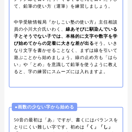
て、鉛筆の使い方（運筆）を練習しましょう。
中学受験情報局『かしこい塾の使い方』主任相談
員の小川大介氏いわく、
線あそびに馴染んでいる
子とそうでない子では、本格的に文字や数字を学
び始めてからの定着に大きな差が出る
そう。いき
なり文字を書かせることなく、まずは線を引いて
遊ぶことから始めましょう。線の止め方も「はら
い」や「とめ」を意識して鉛筆を使うように教え
ると、字の練習にスムーズには入れますよ。
●画数の少ない字から始める
50音の最初は「あ」ですが、書くにはバランスを
とりにくい難しい字です。初めは
「く」「し」