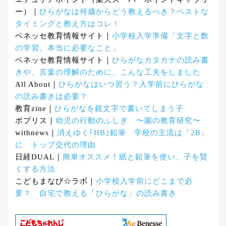
ー）｜
ひらがなは何歳からどう教えるべき？ベストな
タイミングと教え方はコレ！
ベネッセ教育情報サイト｜
小学校入学準備「文字と数
の学習。本当に必要なこと」
ベネッセ教育情報サイト｜
ひらがなカタカナの読み書
きや、言葉の理解のために、こんな工夫をしました
All About｜
ひらがなはいつ習う？入学前にひらがな
の読み書きは必要？
教育zine｜
ひらがなを鏡文字で書いてしまう子
ポプリス｜
幼児の行動のふしぎ 〜園の教育研究〜
withnews｜
消えゆく｢HB｣鉛筆 学校の主流は「2B」
に トップ交代の理由
日経DUAL｜
簡単オススメ！紙と鉛筆を使い、子を賢
くする方法
こどもまなび☆ラボ｜
小学校入学前にどこまで必
要？ 自宅で教える「ひらがな」の読み書き