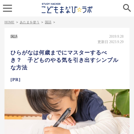

HOME
>
あたまを使う
>
国語
>
国語
2019.9.28
更新日 2023.9.29
ひらがなは何歳までにマスターするべ
き？ 子どものやる気を引き出すシンプル
な方法
[PR]