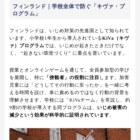
フィンランド｜学校全体で防ぐ「キヴァ・プ
ログラム」
フィンランドは、いじめ対策の先進国として知られて
います。小学校1年生から導入されている
KiVa（キヴ
ァ）プログラム
では、いじめが起きたときだけでな
く、 “起きない環境づくり” に重点を置いています。
授業とオンラインゲームを通じて、全員参加型の学び
を展開し、特に
「傍観者」の役割に注目
します。加害
児童には「どうしてその行動に至ったか」を一緒に考
える時間を設け、単に責めるのではなく行動の背景を
理解させます。学校には「KiVaチーム」を常設し、約
9割の学校が導入する同プログラムは、
いじめ被害の
減少という効果が科学的に証明されています
。