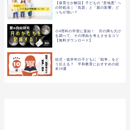
【保育士が解説】子どもの “意地悪” へ
の対処法｜「気質」と「親の影響」ど
っちが強い？
小4理科の学習に直結！ 月の満ち欠け
を調べて、その理由を考えさせるコツ
【無料ダウンロード】
幼児・低学年の子どもに「戦争」をど
う伝える？ 平和教育におすすめの絵
本10選