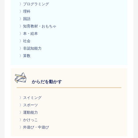
〉プログラミング
〉理科
〉国語
〉知育教材・おもちゃ
〉本・絵本
〉社会
〉非認知能力
〉算数
からだを動かす
〉スイミング
〉スポーツ
〉運動能力
〉かけっこ
〉外遊び・中遊び