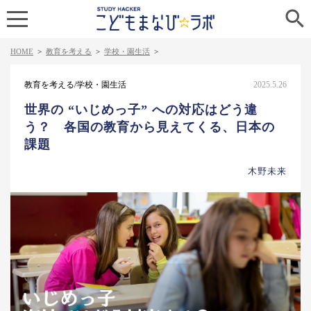

HOME
>
教育を考える
>
学校・園生活
>
教育を考える/学校・園生活
2025.5.26
世界の “いじめっ子” への対応はどう違
う？ 各国の教育から見えてくる、日本の
課題
木野未来