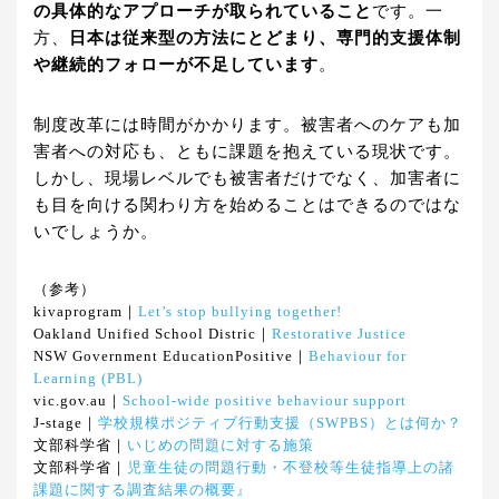
の具体的なアプローチが取られていること
です。一
方、
日本は従来型の方法にとどまり、専門的支援体制
や継続的フォローが不足しています
。
制度改革には時間がかかります。被害者へのケアも加
害者への対応も、ともに課題を抱えている現状です。
しかし、現場レベルでも被害者だけでなく、加害者に
も目を向ける関わり方を始めることはできるのではな
いでしょうか。
（参考）
kivaprogram｜
Let’s stop bullying together!
Oakland Unified School Distric｜
Restorative Justice
NSW Government EducationPositive｜
Behaviour for
Learning (PBL)
vic.gov.au｜
School-wide positive behaviour support
J-stage｜
学校規模ポジティブ行動支援（SWPBS）とは何か？
文部科学省｜
いじめの問題に対する施策
文部科学省｜
児童生徒の問題行動・不登校等生徒指導上の諸
課題に関する調査結果の概要』