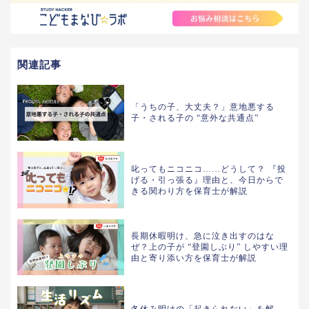
関連記事
「うちの子、大丈夫？」意地悪する
子・される子の “意外な共通点”
叱ってもニコニコ……どうして？ 『投
げる・引っ張る』理由と、今日からで
きる関わり方を保育士が解説
長期休暇明け、急に泣き出すのはな
ぜ？上の子が “登園しぶり” しやすい理
由と寄り添い方を保育士が解説
冬休み明けの「起きられない」を解