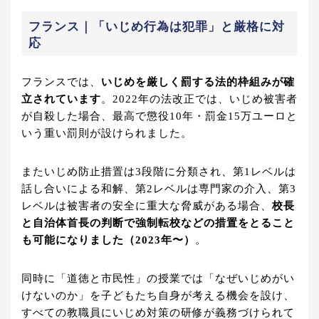
フランス｜「いじめ行為は犯罪」と厳格に対
応
フランスでは、
いじめを厳しく罰する法的枠組みが確
立されています
。2022年の法改正では、いじめ被害者
が自殺した場合、最高で懲役10年・罰金15万ユーロと
いう重い罰則が設けられました。
またいじめ防止措置は3段階に分類され、第1レベルは
話し合いによる和解、第2レベルは専門家の介入、第3
レベルは被害者の安全に重大な脅威がある場合、
校長
と自治体首長の判断で強制転校などの措置をとること
も可能になりました（2023年〜）
。
同時に「道徳と市民性」の授業では「なぜいじめがい
けないのか」を子どもたち自身が考える機会を設け、
すべての教職員にいじめ対策の研修が義務づけられて