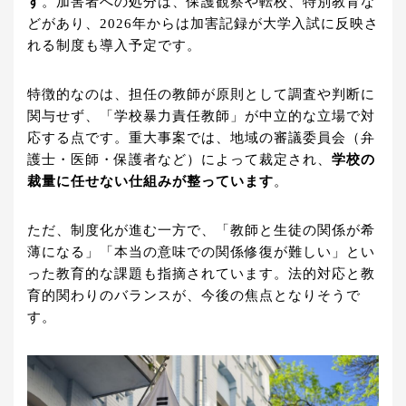
す
。加害者への処分は、保護観察や転校、特別教育な
どがあり、2026年からは加害記録が大学入試に反映さ
れる制度も導入予定です。
特徴的なのは、担任の教師が原則として調査や判断に
関与せず、「学校暴力責任教師」が中立的な立場で対
応する点です。重大事案では、地域の審議委員会（弁
護士・医師・保護者など）によって裁定され、
学校の
裁量に任せない仕組みが整っています
。
ただ、制度化が進む一方で、「教師と生徒の関係が希
薄になる」「本当の意味での関係修復が難しい」とい
った教育的な課題も指摘されています。法的対応と教
育的関わりのバランスが、今後の焦点となりそうで
す。