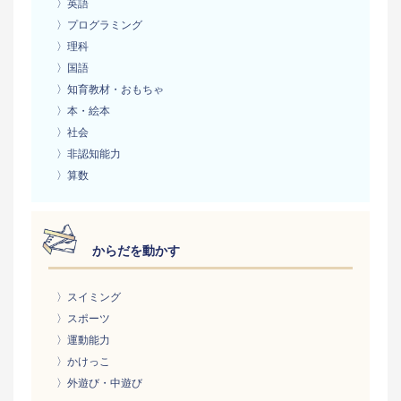
〉英語
〉プログラミング
〉理科
〉国語
〉知育教材・おもちゃ
〉本・絵本
〉社会
〉非認知能力
〉算数
からだを動かす
〉スイミング
〉スポーツ
〉運動能力
〉かけっこ
〉外遊び・中遊び