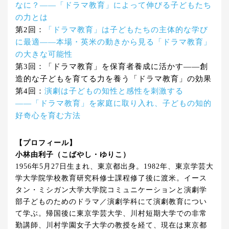
なに？――「ドラマ教育」によって伸びる子どもたち
の力とは
第2回：
「ドラマ教育」は子どもたちの主体的な学び
に最適――本場・英米の動きから見る「ドラマ教育」
の大きな可能性
第3回：「ドラマ教育」を保育者養成に活かす――創
造的な子どもを育てる力を養う「ドラマ教育」の効果
第4回：
演劇は子どもの知性と感性を刺激する
――「ドラマ教育」を家庭に取り入れ、子どもの知的
好奇心を育む方法
【プロフィール】
小林由利子（こばやし・ゆりこ）
1956年5月27日生まれ、東京都出身。1982年、東京学芸大
学大学院学校教育研究科修士課程修了後に渡米。イース
タン・ミシガン大学大学院コミュニケーションと演劇学
部子どものためのドラマ／演劇学科にて演劇教育につい
て学ぶ。帰国後に東京学芸大学、川村短期大学での非常
勤講師、川村学園女子大学の教授を経て、現在は東京都