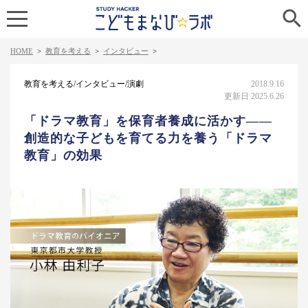

HOME
>
教育を考える
>
インタビュー
>
教育を考える/インタビュー/演劇
2018.9.16
更新日 2025.6.26
「ドラマ教育」を保育者養成に活かす――
創造的な子どもを育てる力を養う「ドラマ
教育」の効果