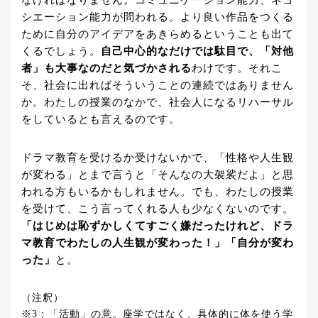
なければなりません。コミュニケーション能力、ネゴ
シエーション能力が問われる。より良い作品をつくる
ために自分のアイデアをあきらめるということも出て
くるでしょう。
自己中心的なだけでは駄目で、「対他
者」も大事なのだと気づかされる
わけです。それこ
そ、社会に出ればそういうことの連続ではありません
か。わたしの授業のなかで、社会人になるリハーサル
をしているとも言えるのです。
ドラマ教育を受けるか受けないかで、「性格や人生観
が変わる」とまで言うと「そんなの大袈裟だよ」と思
われる方もいるかもしれません。でも、わたしの授業
を受けて、こう言ってくれる人も少なくないのです。
「はじめは恥ずかしくてすごく嫌だったけれど、ドラ
マ教育でわたしの人生観が変わった！」「自分が変わ
った」
と。
（注釈）
※3：「活動」の意。座学ではなく、具体的に体を使う学