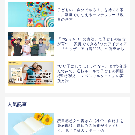
子どもの「自分でやる！」を待てる家
に。家庭でかなえるモンテッソーリ教
育の基本
「 “なりきり” の魔法」で子どもの自信
が育つ！ 家庭でできる5つのアイディア
｜「キッザニア白書2025」の調査から
“いい子にしてほしい” なら、まず5分遊
んでみて。逆転ルールで子どもの問題
行動が減る「スペシャルタイム」の実
践方法
人気記事
読書感想文の書き方【小学生向け】を
徹底解説。夏休みの宿題がうまくい
く、低学年親のサポート術