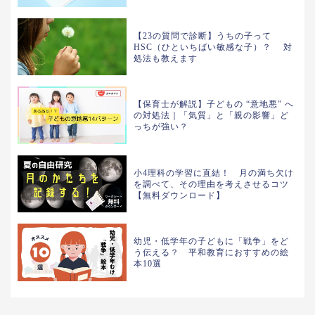
【23の質問で診断】うちの子って
HSC（ひといちばい敏感な子）？ 対
処法も教えます
【保育士が解説】子どもの “意地悪” へ
の対処法｜「気質」と「親の影響」ど
っちが強い？
小4理科の学習に直結！ 月の満ち欠け
を調べて、その理由を考えさせるコツ
【無料ダウンロード】
幼児・低学年の子どもに「戦争」をど
う伝える？ 平和教育におすすめの絵
本10選