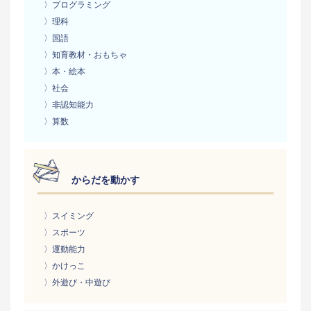
〉プログラミング
〉理科
〉国語
〉知育教材・おもちゃ
〉本・絵本
〉社会
〉非認知能力
〉算数
からだを動かす
〉スイミング
〉スポーツ
〉運動能力
〉かけっこ
〉外遊び・中遊び