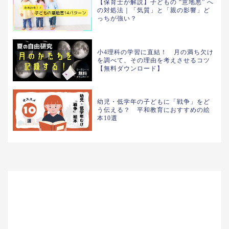
【保育士が解説】子どもの “意地悪” へ
の対処法｜「気質」と「親の影響」ど
っちが強い？
小4理科の学習に直結！ 月の満ち欠け
を調べて、その理由を考えさせるコツ
【無料ダウンロード】
幼児・低学年の子どもに「戦争」をど
う伝える？ 平和教育におすすめの絵
本10選