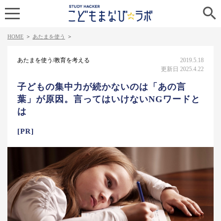

HOME
>
あたまを使う
>
あたまを使う/教育を考える
2019.5.18
更新日 2025.4.22
子どもの集中力が続かないのは「あの言
葉」が原因。言ってはいけないNGワードと
は
[PR]