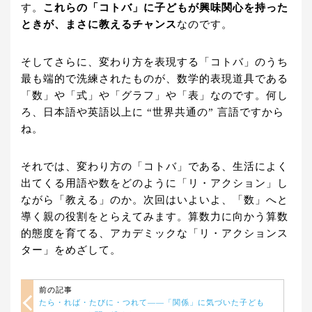
す。
これらの「コトバ」に子どもが興味関心を持った
ときが、まさに教えるチャンス
なのです。
そしてさらに、変わり方を表現する「コトバ」のうち
最も端的で洗練されたものが、数学的表現道具である
「数」や「式」や「グラフ」や「表」なのです。何し
ろ、日本語や英語以上に “世界共通の” 言語ですから
ね。
それでは、変わり方の「コトバ」である、生活によく
出てくる用語や数をどのように「リ・アクション」し
ながら「教える」のか。次回はいよいよ、「数」へと
導く親の役割をとらえてみます。算数力に向かう算数
的態度を育てる、アカデミックな「リ・アクションス
ター」をめざして。
前の記事
たら・れば・たびに・つれて——「関係」に気づいた子ども