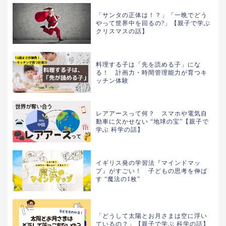
「サンタの正体は！？」「一晩でどう
やって世界中を回るの?」【親子で学ぶ
クリスマスの話】
料理する子は「先を読める子」にな
る！ 計画力・時間管理能力が育つキ
ッチン体験
レアアースって何？ スマホや電気自
動車に欠かせない “地球の宝”【親子で
学ぶ 科学の話】
イギリス発の学習法『マインドマッ
プ』がすごい！ 子どもの思考を伸ば
す “魔法の1枚”
「どうして太陽とお月さまは空に浮い
ているの？」【親子で学ぶ 科学の話】