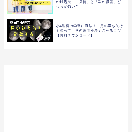
の対処法｜「気質」と「親の影響」ど
っちが強い？
小4理科の学習に直結！ 月の満ち欠け
を調べて、その理由を考えさせるコツ
【無料ダウンロード】