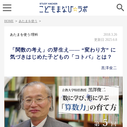

HOME
>
あたまを使う
>
あたまを使う/理科
2018.3.26
更新日 2025.6.8
「関数の考え」の芽生え—— “変わり方” に
気づきはじめた子どもの「コトバ」とは？
黒澤俊二