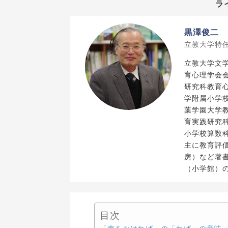
ラ
黒澤俊二
立教大学特
立教大学文
育心理学会
研究科教育
学附属小学
葉学園大学
育実践研究
小学校算数
主に教育評
房）など著
（小学館）
目次