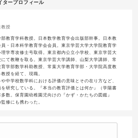
イタープロフィール
任教授
学部教育学科教授。日本数学教育学会出版部幹事。日本教
会員・日本科学教育学会会員。東京学芸大学大学院教育学
心理学専攻修士号取得。東京都内公立小学校、東京学芸大
校にて教鞭を取る。東京学芸大学講師、山梨大学講師、常
教育学部数学科助教授、常葉大学教育学部・大学院高度教
科教授を経て、現職。
科や中学校数学科における評価の意味とその在り方など、
価を研究している。『本当の教育評価とは何か』（学陽書
書多数。保育園幼稚園児向けの『かず・かたちの図鑑』
の監修にも携わった。