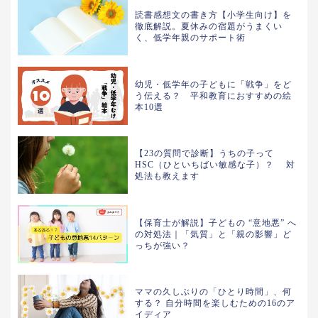
読書感想文の書き方【小学生向け】を
徹底解説。夏休みの宿題がうまくい
く、低学年親のサポート術
幼児・低学年の子どもに「戦争」をど
う伝える？ 平和教育におすすめの絵
本10選
【23の質問で診断】うちの子って
HSC（ひといちばい敏感な子）？ 対
処法も教えます
【保育士が解説】子どもの “意地悪” へ
の対処法｜「気質」と「親の影響」ど
っちが強い？
ママの久しぶりの「ひとり時間」、何
する？ 自分時間を楽しむための16のア
イディア