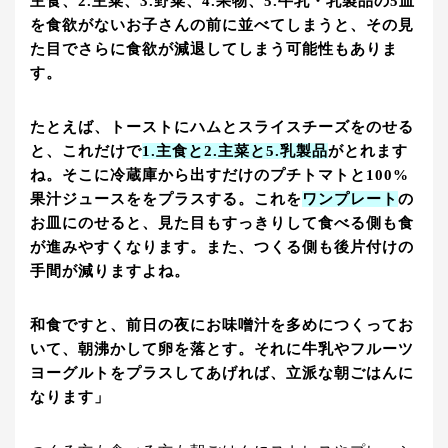
主食、2.主菜、3.野菜、4.果物、5.牛乳・乳製品の5皿
を食欲がないお子さんの前に並べてしまうと、その見
た目でさらに食欲が減退してしまう可能性もありま
す。
たとえば、トーストにハムとスライスチーズをのせる
と、これだけで
1.主食と2.主菜と5.乳製品
がとれます
ね。そこに冷蔵庫から出すだけのプチトマトと100%
果汁ジュースををプラスする。これを
ワンプレート
の
お皿にのせると、見た目もすっきりして食べる側も食
が進みやすくなります。また、つくる側も後片付けの
手間が減りますよね。
和食ですと、前日の夜にお味噌汁を多めにつくってお
いて、朝沸かして卵を落とす。それに牛乳やフルーツ
ヨーグルトをプラスしてあげれば、立派な朝ごはんに
なります」