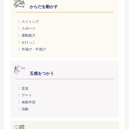
からだを動かす
〉スイミング
〉スポーツ
〉運動能力
〉かけっこ
〉外遊び・中遊び
五感をつかう
〉音楽
〉アート
〉体験学習
〉演劇