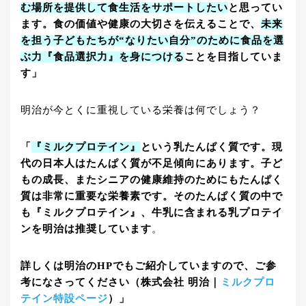
む場所を提供して食生活をサポートしたい
と思ってい
ます。食の価値や健康の大切さを伝えることで、
未来
を担う子どもたちが“なりたい自分”のために食品を選
ぶ力『食品選択力』を身につける
ことを目指していま
す」
明治が今とくに重視している栄養は何でしょう？
「
『ミルクプロテイン』
という乳たんぱく質です。現
代の日本人はたんぱく質が不足傾向にあります。子ど
もの成長、またシニアの健康維持のためにもたんぱく
質は非常に重要な栄養素です。そのたんぱく質の中で
も『ミルクプロテイン』、牛乳に含まれる乳プロテイ
ンを明治は推奨しています
。
詳しくは明治のHPでもご紹介していますので、ご参
考になさってください（株式会社 明治｜
ミルクプロ
テイン特設ページ
）」