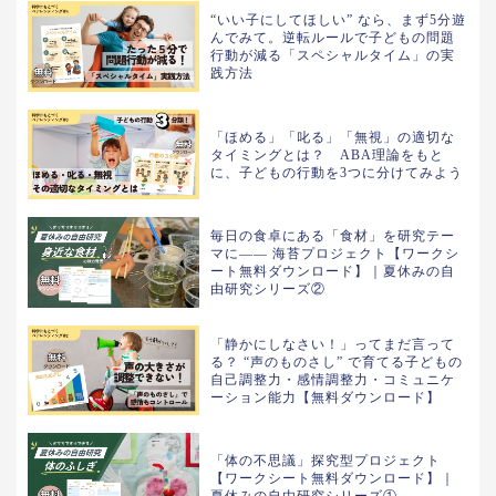
“いい子にしてほしい” なら、まず5分遊
んでみて。逆転ルールで子どもの問題
行動が減る「スペシャルタイム」の実
践方法
「ほめる」「叱る」「無視」の適切な
タイミングとは？ ABA理論をもと
に、子どもの行動を3つに分けてみよう
毎日の食卓にある「食材」を研究テー
マに—— 海苔プロジェクト【ワークシ
ート無料ダウンロード】｜夏休みの自
由研究シリーズ②
「静かにしなさい！」ってまだ言って
る？ “声のものさし” で育てる子どもの
自己調整力・感情調整力・コミュニケ
ーション能力【無料ダウンロード】
「体の不思議」探究型プロジェクト
【ワークシート無料ダウンロード】｜