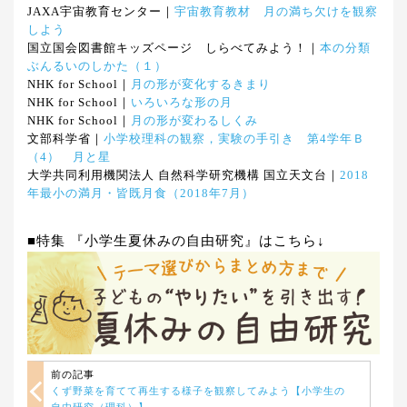
JAXA宇宙教育センター｜
宇宙教育教材 月の満ち欠けを観察
しよう
国立国会図書館キッズページ しらべてみよう！｜
本の分類
ぶんるいのしかた（１）
NHK for School｜
月の形が変化するきまり
NHK for School｜
いろいろな形の月
NHK for School｜
月の形が変わるしくみ
文部科学省｜
小学校理科の観察，実験の手引き 第4学年Ｂ
（4） 月と星
大学共同利用機関法人 自然科学研究機構 国立天文台｜
2018
年最小の満月・皆既月食（2018年7月）
■特集 『小学生夏休みの自由研究』はこちら↓
前の記事
くず野菜を育てて再生する様子を観察してみよう【小学生の