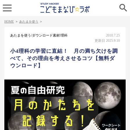

HOME
>
あたまを使う
>
あたまを使う/ダウンロード素材/理科
2018.7.25
更新日 2025.9.10
小4理科の学習に直結！ 月の満ち欠けを調
べて、その理由を考えさせるコツ【無料ダ
ウンロード】