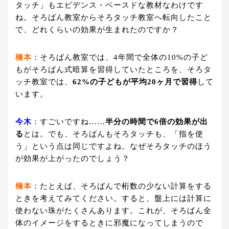
タッチ」もエビデンス・ベースドな教材なわけです
ね。そろばん教室からそろタッチ教室へ転向したこと
で、どれくらいの効果が生まれたのですか？
橋本
：そろばん教室では、4年間で全体の10%の子ど
もがそろばん式暗算を習得していたところを、そろタ
ッチ教室では、
62%の子どもが平均20ヶ月で習得
して
います。
今木
：すごいですね……
半分の時間で6倍の効果が出
る
とは。でも、そろばんもそろタッチも、「指を使
う」という点は同じですよね。なぜそろタッチのほう
が効果が上がったのでしょう？
橋本
：たとえば、そろばんで桁数の少ない計算をする
ときを考えてみてください。すると、盤上には計算に
使わない珠がたくさんあります。これが、そろばん全
体のイメージをするときに邪魔になってしまうので