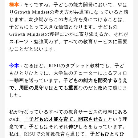
橋本
：そうですね。子どもの能力開発において、やは
りGrowth Mindsetの考え方が共通項になっていると感
じます。幼少期からこの考え方を身につけることは、
子どもにとって大きな価値となります。子どもの
Growth Mindsetの獲得にいかに寄り添えるか。それが
スポーツ・勉強問わず、すべての教育サービスに重要
なことだと思います。
今木
：なるほど。RISUのタブレット教材でも、子ど
もひとりひとりに、大学生のチューターによるフォロ
ー動画を送っています。
子どもの能力を開発するうえ
で、周囲の見守りはとても重要
なのだと改めて感じま
した。
私が行なっているすべての教育サービスの根幹にある
のは、
「子どもの才能を育て、開花させる」
という理
念です。子どもはそれぞれ伸びしろをもっています。
私は、RISUでの算数教育を通じて、
子どもひとりひ