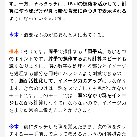
す。一方、そろタッチは、
iPadの技術を活かして、計
算に使う珠だけが真っ暗な背景に色つきで表示される
ようになっているんです。
今木
：必要なものが必要なときに出てくる。
橋本
：そうです。両手で操作する
「両手式」
もひとつ
のポイントです
。片手で操作するより計算スピードも
速くなります
し、脳の数字を処理する部分とイメージ
を処理する部分を同時にバランスよく刺激できるの
で、
脳が活性化して、イメージ力のアップ
につながり
ます。きわめつけは、珠をタッチしても色がつかない
モードです。このモードでは、
頭のなかで珠をイメー
ジしながら計算
しなくてはならないので、イメージ力
をより効果的に鍛えることができます。
今木
：前にタッチした珠を覚えたまま、次の珠をタッ
チする――手前まで戻って考えるというのは将棋みた