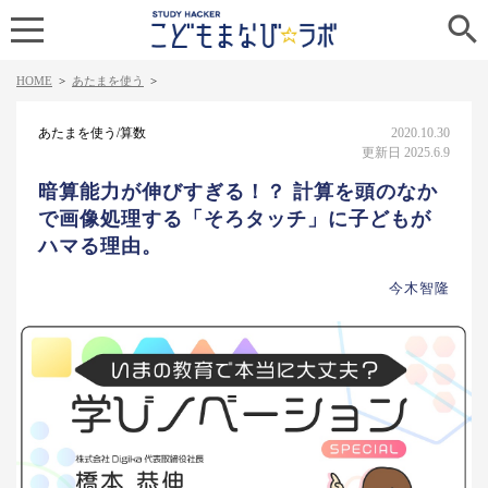

HOME
>
あたまを使う
>
あたまを使う/算数
2020.10.30
更新日 2025.6.9
暗算能力が伸びすぎる！？ 計算を頭のなか
で画像処理する「そろタッチ」に子どもが
ハマる理由。
今木智隆