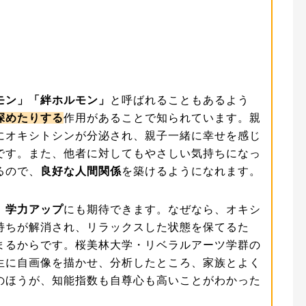
モン」「絆ホルモン」
と呼ばれることもあるよう
深めたりする
作用があることで知られています。親
にオキシトシンが分泌され、親子一緒に幸せを感じ
です。また、他者に対してもやさしい気持ちになっ
るので、
良好な人間関係
を築けるようになれます。
、
学力アップ
にも期待できます。なぜなら、オキシ
持ちが解消され、リラックスした状態を保てるた
まるからです。桜美林大学・リベラルアーツ学群の
生に自画像を描かせ、分析したところ、家族とよく
のほうが、知能指数も自尊心も高いことがわかった