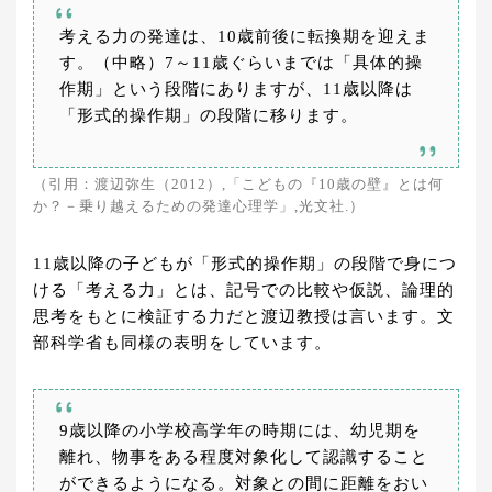
考える力の発達は、10歳前後に転換期を迎えま
す。（中略）7～11歳ぐらいまでは「具体的操
作期」という段階にありますが、11歳以降は
「形式的操作期」の段階に移ります。
（引用：渡辺弥生（2012）,「こどもの『10歳の壁』とは何
か？－乗り越えるための発達心理学」,光文社.）
11歳以降の子どもが「形式的操作期」の段階で身につ
ける「考える力」とは、記号での比較や仮説、論理的
思考をもとに検証する力だと渡辺教授は言います。文
部科学省も同様の表明をしています。
9歳以降の小学校高学年の時期には、幼児期を
離れ、物事をある程度対象化して認識すること
ができるようになる。対象との間に距離をおい