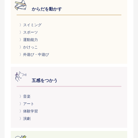
からだを動かす
〉スイミング
〉スポーツ
〉運動能力
〉かけっこ
〉外遊び・中遊び
五感をつかう
〉音楽
〉アート
〉体験学習
〉演劇