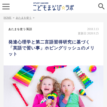

HOME
>
あたまを使う
>
あたまを使う/英語
2018.3.13
更新日 2020.9.25
発達心理学と第二言語習得研究に基づく
「英語で習い事」ホビングリッシュのメリ
ット