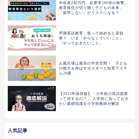
年収差240万円、起業率280倍の衝撃。
教育移住が切り開く子どもの未来。
「留学しない」がリスクになる？
早期英語教育、焦って始めると逆効
果？ いま「やらなくていいこと」
「やっておきたいこと」
お風呂場は最高の学習空間！ 子ども
の能力を伸ばすポスターと知育アイテ
ム20選
【2025年保存版】「小学校の英語授業
って何するの？」 入学前に知っておき
たい基礎知識を小学校教師が解説
人気記事