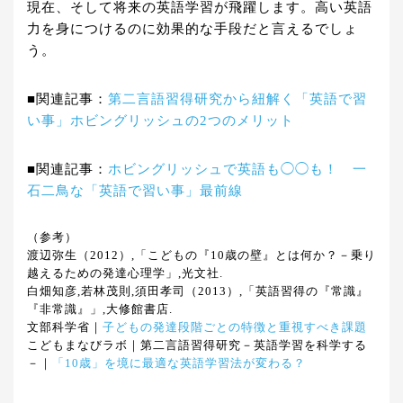
現在、そして将来の英語学習が飛躍します。高い英語
力を身につけるのに効果的な手段だと言えるでしょ
う。
■関連記事：
第二言語習得研究から紐解く「英語で習
い事」ホビングリッシュの2つのメリット
■関連記事：
ホビングリッシュで英語も◯◯も！ 一
石二鳥な「英語で習い事」最前線
（参考）
渡辺弥生（2012）,「こどもの『10歳の壁』とは何か？－乗り
越えるための発達心理学」,光文社.
白畑知彦,若林茂則,須田孝司（2013）,「英語習得の『常識』
『非常識』」,大修館書店.
文部科学省｜
子どもの発達段階ごとの特徴と重視すべき課題
こどもまなびラボ｜第二言語習得研究－英語学習を科学する
－｜
「10歳」を境に最適な英語学習法が変わる？