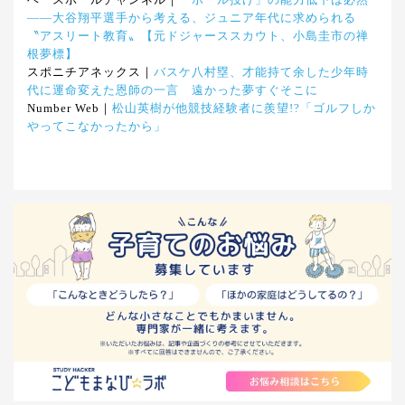
ベースボールチャンネル｜
「ボール投げ」の能力低下は必然
――大谷翔平選手から考える、ジュニア年代に求められる
〝アスリート教育〟【元ドジャーススカウト、小島圭市の禅
根夢標】
スポニチアネックス｜
バスケ八村塁、才能持て余した少年時
代に運命変えた恩師の一言 遠かった夢すぐそこに
Number Web｜
松山英樹が他競技経験者に羨望!?「ゴルフしか
やってこなかったから」