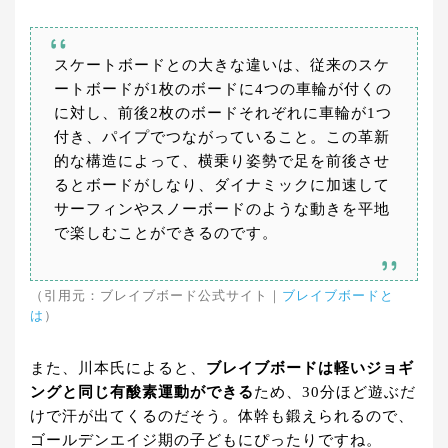
スケートボードとの大きな違いは、従来のスケ
ートボードが1枚のボードに4つの車輪が付くの
に対し、前後2枚のボードそれぞれに車輪が1つ
付き、パイプでつながっていること。この革新
的な構造によって、横乗り姿勢で足を前後させ
るとボードがしなり、ダイナミックに加速して
サーフィンやスノーボードのような動きを平地
で楽しむことができるのです。
（引用元：ブレイブボード公式サイト｜
ブレイブボードと
は
）
また、川本氏によると、
ブレイブボードは軽いジョギ
ングと同じ有酸素運動ができる
ため、30分ほど遊ぶだ
けで汗が出てくるのだそう。体幹も鍛えられるので、
ゴールデンエイジ期の子どもにぴったりですね。