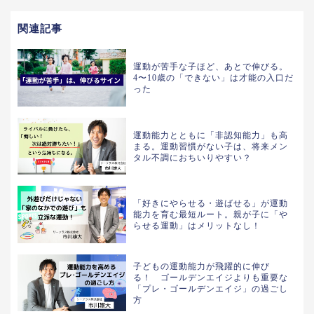
関連記事
運動が苦手な子ほど、あとで伸びる。
4〜10歳の「できない」は才能の入口だ
った
運動能力とともに「非認知能力」も高
まる。運動習慣がない子は、将来メン
タル不調におちいりやすい？
「好きにやらせる・遊ばせる」が運動
能力を育む最短ルート。親が子に「や
らせる運動」はメリットなし！
子どもの運動能力が飛躍的に伸び
る！ ゴールデンエイジよりも重要な
「プレ・ゴールデンエイジ」の過ごし
方