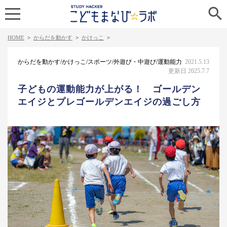

HOME
>
からだを動かす
>
かけっこ
>
からだを動かす/かけっこ/スポーツ/外遊び・中遊び/運動能力
2021.5.13
更新日 2025.7.7
子どもの運動能力が上がる！ ゴールデン
エイジとプレゴールデンエイジの過ごし方