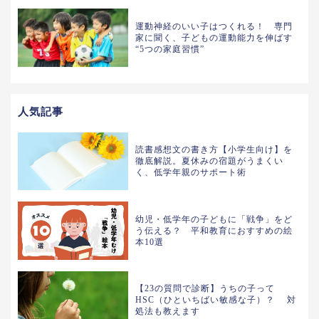
運動神経のいい子はつくれる！ 専門
家に聞く、子どもの運動能力を伸ばす
“5つの家庭習慣”
人気記事
読書感想文の書き方【小学生向け】を
徹底解説。夏休みの宿題がうまくい
く、低学年親のサポート術
幼児・低学年の子どもに「戦争」をど
う伝える？ 平和教育におすすめの絵
本10選
【23の質問で診断】うちの子って
HSC（ひといちばい敏感な子）？ 対
処法も教えます