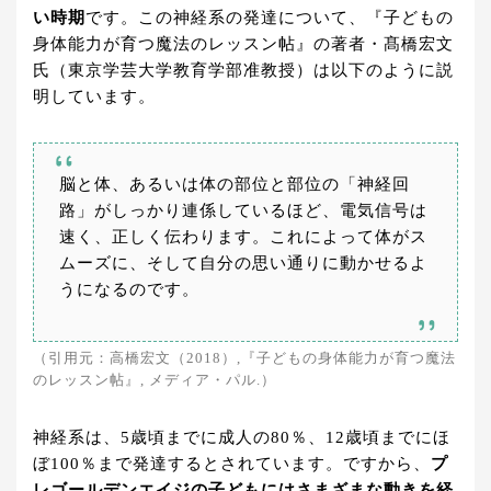
い時期
です。この神経系の発達について、『子どもの
身体能力が育つ魔法のレッスン帖』の著者・髙橋宏文
氏（東京学芸大学教育学部准教授）は以下のように説
明しています。
脳と体、あるいは体の部位と部位の「神経回
路」がしっかり連係しているほど、電気信号は
速く、正しく伝わります。これによって体がス
ムーズに、そして自分の思い通りに動かせるよ
うになるのです。
（引用元：高橋宏文（2018）,『子どもの身体能力が育つ魔法
のレッスン帖』, メディア・パル.）
神経系は、5歳頃までに成人の80％、12歳頃までにほ
ぼ100％まで発達するとされています。ですから、
プ
レゴールデンエイジの子どもにはさまざまな動きを経