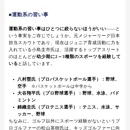
■運動系の習い事
運動系の習い事はひとつに絞らないほうがいい
――と
いう事実をご存じでしょうか。元メジャーリーグ日本
担当スカウトであり、現在はジュニア育成活動に力を
入れている小島圭市氏は、活躍するトップアスリート
のほとんどが
幼少期に2～3種類のスポーツを経験して
いる
と話しています。
八村塁氏（プロバスケットボール選手）：野球、
空手
※バスケットボールは中学から
大谷翔平氏（プロ野球選手）：野球、水泳、バド
ミントン
錦織圭氏（プロテニス選手）：テニス、水泳、サ
ッカー、野球
ちなみに、ゴルフ以外にスポーツ経験がないというプ
ロゴルファーの松山英樹氏は、キッズゴルファーに向