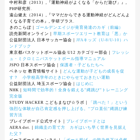
中村和彦（2013）,『運動神経がよくなる「からだ遊び」』,
PHP研究所.
遠山健太（2014）,『ママだからできる運動神経がどんどんよ
くなる子育ての本』, 学研プラス.
きのこらぼ｜
ゴールデンエイジが発育発達のカギ（前編）
読売新聞オンライン｜
早期スポーツエリート教育は「悪」か
公益財団法人 日本サッカー協会｜
JFAキッズ（U-8/U-10）ハ
ンドブック
東京都バスケットボール協会 U12 カテゴリー部会｜
フレッシ
ュ・ミクロミニバスケットボール指導マニュアル
JSPO 日本スポーツ協会｜
保護者・子どもたちへ
ベネッセ 教育情報サイト｜
どんな運動が子どもの成長を促
す？ 小学校高学年のときにやらせておきたい運動
公益財団法人 埼玉スポーツ協会｜
はじめに
NHK｜
短時間で効率的！全身を鍛える”縄跳び”トレーニング
完全版
STUDY HACKER こどもまなび☆ラボ｜
「跳べた！」という
強烈な体験が自己肯定感を押し上げる。“プロ直伝”縄跳び練
習方法
ブレイブボード公式サイト｜
ブレイブボードとは
AERA dot.｜
錦織圭の育て方 カギはいち早く世界を見据え
た父？