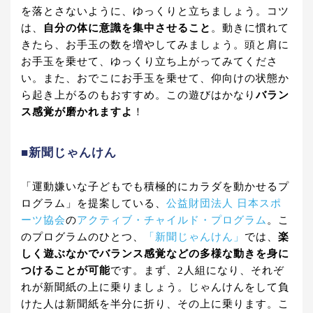
を落とさないように、ゆっくりと立ちましょう。コツ
は、
自分の体に意識を集中させること
。動きに慣れて
きたら、お手玉の数を増やしてみましょう。頭と肩に
お手玉を乗せて、ゆっくり立ち上がってみてくださ
い。また、おでこにお手玉を乗せて、仰向けの状態か
ら起き上がるのもおすすめ。この遊びはかなり
バラン
ス感覚が磨かれますよ
！
■新聞じゃんけん
「運動嫌いな子どもでも積極的にカラダを動かせるプ
ログラム」を提案している、
公益財団法人 日本スポ
ーツ協会
の
アクティブ・チャイルド・プログラム
。こ
のプログラムのひとつ、
「新聞じゃんけん」
では、
楽
しく遊ぶなかでバランス感覚などの多様な動きを身に
つけることが可能
です。まず、2人組になり、それぞ
れが新聞紙の上に乗りましょう。じゃんけんをして負
けた人は新聞紙を半分に折り、その上に乗ります。こ