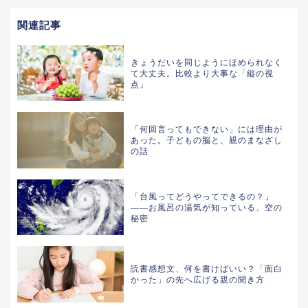
関連記事
きょうだいを同じようにほめられなく
て大丈夫。比較より大事な「縦の視
点」
「何回言ってもできない」には理由が
あった。子どもの脳と、親のまなざし
の話
「台風ってどうやってできるの？」
——お風呂の湯気が知っている、空の
秘密
読書感想文、何を書けばいい？「面白
かった」の先へ広げる親の聞き方