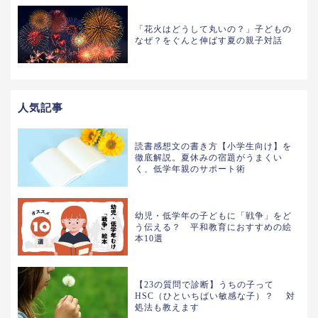
「花火はどうして丸いの？」子どもの
なぜ？をぐんと伸ばす夏の親子対話
人気記事
読書感想文の書き方【小学生向け】を
徹底解説。夏休みの宿題がうまくい
く、低学年親のサポート術
幼児・低学年の子どもに「戦争」をど
う伝える？ 平和教育におすすめの絵
本10選
【23の質問で診断】うちの子って
HSC（ひといちばい敏感な子）？ 対
処法も教えます