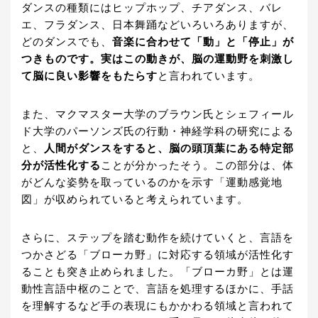
ダンスの種類にはヒップホップ、チアダンス、バレ
エ、フラダンス、日本舞踊などいろいろありますが、
どのダンスでも、
音楽に合わせて「動」と「停止」が
つきものです。実はこの動きが、脳の運動野を刺激し
て脳に良い影響をもたらす
と言われています。
また、マクマスター大学のブラウン氏とシェフィール
ド大学のパーソンズ氏の行動・神経学科の研究による
と、
人間がダンスをすると、脳の頭頂葉にある特定部
分が活性化する
ことが分かったそう。この部分は、体
がどんな姿勢を取っているのかを示す「運動感覚地
図」が収められていると考えられています。
さらに、ステップを踏む動作を続けていくと、言語を
つかさどる「ブローカ野」に対応する領域が活性化す
ることも突き止められました。「ブローカ野」とは運
動性言語中枢のことで、言語を処理するほかに、手話
を理解するなど手の表現にもかかわる領域と言われて