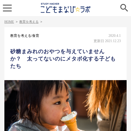

HOME
>
教育を考える
>
教育を考える/食育
2020.4.1
更新日 2021.12.23
砂糖まみれのおやつを与えていません
か？ 太ってないのにメタボ化する子ども
たち