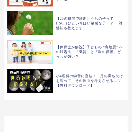
【23の質問で診断】うちの子って
HSC（ひといちばい敏感な子）？ 対
処法も教えます
【保育士が解説】子どもの “意地悪” へ
の対処法｜「気質」と「親の影響」ど
っちが強い？
小4理科の学習に直結！ 月の満ち欠け
を調べて、その理由を考えさせるコツ
【無料ダウンロード】