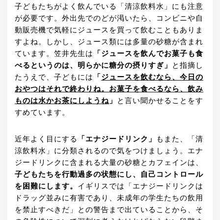
子どもたちがよく飲んでいる「清涼飲料水」にも注意
が必要です。外出先でのどが渇いたら、コンビニや自
動販売機で気軽にジュースを買って飲むこともありま
すよね。しかし、ジュース類には多量の砂糖が含まれ
ています。笠井先生は
「ジュースを飲んでお菓子も食
べるというのは、明らかに糖分の摂りすぎ」
と指摘し
たうえで、子どもには
「
ジュースを飲むなら、今日の
おやつはそれで終わりね。お菓子を食べるなら、飲み
ものは水かお茶にしようね
」
と言い聞かせることをす
すめています。
近年よく目にする
「エナジードリンク」
もまた、「清
涼飲料水」に分類されるので気をつけましょう。エナ
ジードリンクに含まれる大量の砂糖とカフェインは、
子どもたちを行動過多の状態にし、自己コントロール
を困難にします。
イギリスでは「エナジードリンクは
ドラッグ並みに有害であり、未成年の学生たちの飲用
を禁止すべきだ」との警告まで出ていることから、そ