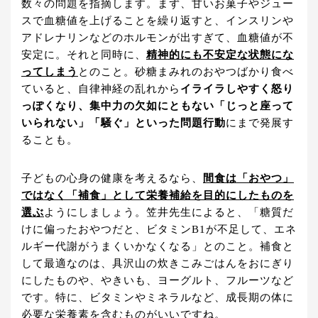
数々の問題を指摘します。まず、甘いお菓子やジュー
スで血糖値を上げることを繰り返すと、インスリンや
アドレナリンなどのホルモンが出すぎて、血糖値が不
安定に。それと同時に、
精神的にも不安定な状態にな
ってしまう
とのこと。砂糖まみれのおやつばかり食べ
ていると、自律神経の乱れから
イライラしやすく怒り
っぽくなり、集中力の欠如にともない「じっと座って
いられない」「騒ぐ」といった問題行動
にまで発展す
ることも。
子どもの心身の健康を考えるなら、
間食は「おやつ」
ではなく「補食」として栄養補給を目的にしたものを
選ぶ
ようにしましょう。笠井先生によると、「糖質だ
けに偏ったおやつだと、ビタミンB1が不足して、エネ
ルギー代謝がうまくいかなくなる」とのこと。補食と
して最適なのは、具沢山の炊きこみごはんをおにぎり
にしたものや、やきいも、ヨーグルト、フルーツなど
です。特に、ビタミンやミネラルなど、成長期の体に
必要な栄養素を含むものがいいですね。