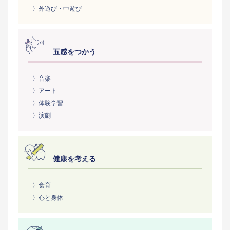
〉外遊び・中遊び
五感をつかう
〉音楽
〉アート
〉体験学習
〉演劇
健康を考える
〉食育
〉心と身体