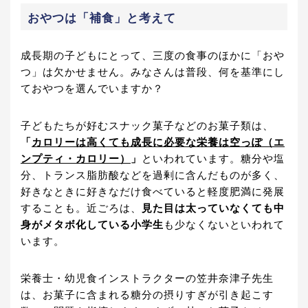
おやつは「補食」と考えて
成長期の子どもにとって、三度の食事のほかに「おや
つ」は欠かせません。みなさんは普段、何を基準にし
ておやつを選んでいますか？
子どもたちが好むスナック菓子などのお菓子類は、
「
カロリーは高くても成長に必要な栄養は空っぽ（エ
ンプティ・カロリー）
」
といわれています。糖分や塩
分、トランス脂肪酸などを過剰に含んだものが多く、
好きなときに好きなだけ食べていると軽度肥満に発展
することも。近ごろは、
見た目は太っていなくても中
身がメタボ化している小学生
も少なくないといわれて
います。
栄養士・幼児食インストラクターの笠井奈津子先生
は、お菓子に含まれる糖分の摂りすぎが引き起こす