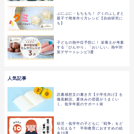
ぷにぷに・もちもち！ グミのふしぎと
親子で簡単作り方レシピ【自由研究に
も】
子どもの熱中症予防に！ 栄養士が考案
する「ひんやり」「おいしい」熱中対
策デザートレシピ3選
人気記事
読書感想文の書き方【小学生向け】を
徹底解説。夏休みの宿題がうまくい
く、低学年親のサポート術
幼児・低学年の子どもに「戦争」をど
う伝える？ 平和教育におすすめの絵
本10選