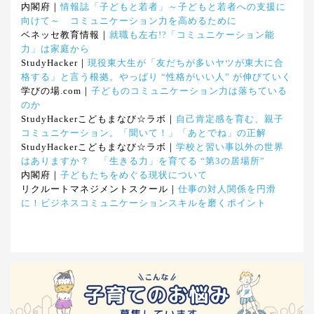
内閣府｜
情報誌「子どもと若者」～子どもと若者への支援に
向けて～ コミュニケーション力を高めるために
ベネッセ教育情報｜
就職も左右!?「コミュニケーション能
力」は家庭から
StudyHacker｜
現役東大生が「友だちが多いヤツが東大に合
格する」と言う根拠。やっぱり “性格がいい人” が伸びていく
学びの場.com｜
子どものコミュニケーション力は落ちている
のか
StudyHackerこどもまなび☆ラボ｜
自己肯定感を育む、親子
コミュニケーション。「聞いて！」「あとでね」の正解
StudyHackerこどもまなび☆ラボ｜
学校と習い事以外の世界
はありますか？ 「生きる力」を育てる “第3の居場所”
内閣府｜
子どもたちをめぐる現状について
リクルートマネジメントスクール｜
仕事の対人関係を円滑
に！ビジネスコミュニケーションスキルを磨くポイント