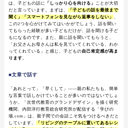
は、子どもの話に
「しっかり心を向ける」
ことが大切
だと言っています。まずは、
「子どもの話を最後まで
聞く」「スマートフォンを見ながら返事をしない」
、
この2つを心がけてみてはいかがでしょう。話を聞い
てもらった経験が多い子どもだけが、話を聞ける子ど
もになるのです。また、親に話を聞いてもらうと、
「お父さんお母さんは私を見ていてくれている、わか
ってくれている」と感じ、子どもの
自己肯定感が高ま
ります
。
■文章で話す
「あれとって」「早くして」――親の私たちも、簡単
な言葉で話しかけていることが多いのではないでしょ
うか。「次世代教育のグランドデザイン」を描く研究
機関、内田洋行教育総合研究所が配信する「学びの
場.com」は、親子間での会話こそ気をつけるべきだと
しています。
「リビングのテーブルに置いてあるレシ