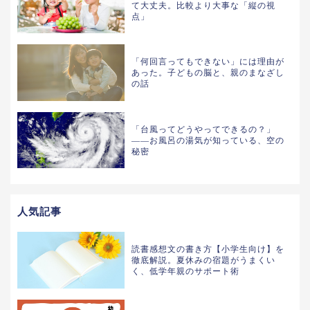
て大丈夫。比較より大事な「縦の視
点」
「何回言ってもできない」には理由が
あった。子どもの脳と、親のまなざし
の話
「台風ってどうやってできるの？」
——お風呂の湯気が知っている、空の
秘密
人気記事
読書感想文の書き方【小学生向け】を
徹底解説。夏休みの宿題がうまくい
く、低学年親のサポート術