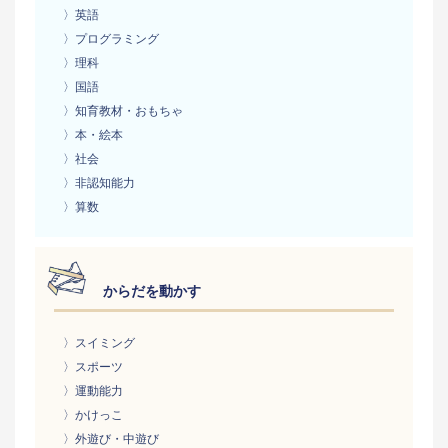
〉英語
〉プログラミング
〉理科
〉国語
〉知育教材・おもちゃ
〉本・絵本
〉社会
〉非認知能力
〉算数
からだを動かす
〉スイミング
〉スポーツ
〉運動能力
〉かけっこ
〉外遊び・中遊び