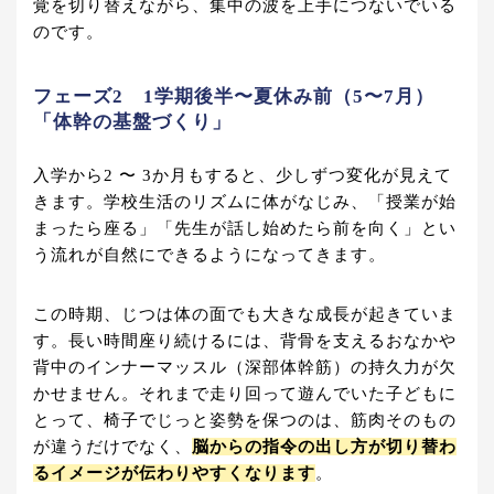
覚を切り替えながら、集中の波を上手につないでいる
のです。
フェーズ2 1学期後半〜夏休み前（5〜7月）
「体幹の基盤づくり」
入学から2 〜 3か月もすると、少しずつ変化が見えて
きます。学校生活のリズムに体がなじみ、「授業が始
まったら座る」「先生が話し始めたら前を向く」とい
う流れが自然にできるようになってきます。
この時期、じつは体の面でも大きな成長が起きていま
す。長い時間座り続けるには、背骨を支えるおなかや
背中のインナーマッスル（深部体幹筋）の持久力が欠
かせません。それまで走り回って遊んでいた子どもに
とって、椅子でじっと姿勢を保つのは、筋肉そのもの
が違うだけでなく、
脳からの指令の出し方が切り替わ
るイメージが伝わりやすくなります
。