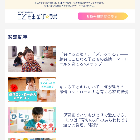
関連記事
「負けると泣く」「ズルをする」——
勝負にこだわる子どもの感情コントロ
ールを育てる5ステップ
キレる子とキレない子、何が違う？
感情コントロール力を育てる家庭習慣
「保育園でいつもひとりで遊んでる」
──じつは “育ちの力” のあらわれです
「遊びの発達」6段階