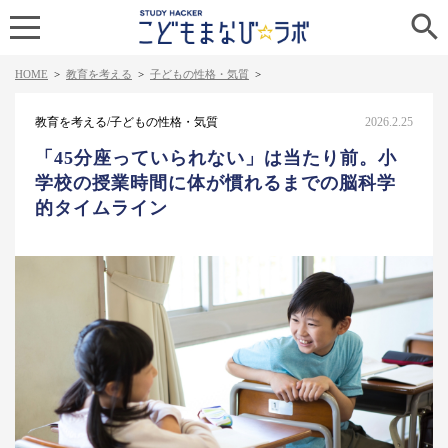

HOME
>
教育を考える
>
子どもの性格・気質
>
教育を考える/子どもの性格・気質
2026.2.25
「45分座っていられない」は当たり前。小
学校の授業時間に体が慣れるまでの脳科学
的タイムライン