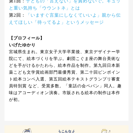
第1回：
子どもの「言えない」を責めないで。ギュッ
と重い気持ち「ウウントネ」とは
第2回：
「いますぐ言葉にしなくていいよ」親から伝
えてほしい「待ってるよ」というメッセージ
【プロフィール】
いげたゆかり
宮城県生まれ。東京女子大学卒業後、東京デザイナー学
院にて、絵本づくりを学ぶ。劇団こぐま座の舞台美術な
どを手がけるかたわら、絵本作品を制作。第九回日本新
薬こども文学賞絵画部門最優秀賞、第二十回ピンポイン
ト絵本コンペ入選、第五回絵本テキストグランプリ審査
員特別賞 など、受賞多数。「童話の会ペパン」同人。趣
味はアコーディオン演奏。市販される絵本の制作は本作
が初。