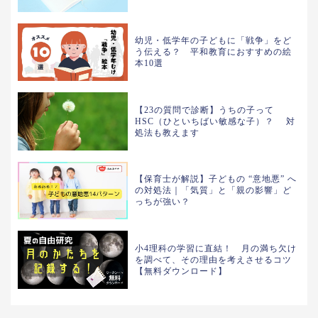
幼児・低学年の子どもに「戦争」をど
う伝える？ 平和教育におすすめの絵
本10選
【23の質問で診断】うちの子って
HSC（ひといちばい敏感な子）？ 対
処法も教えます
【保育士が解説】子どもの “意地悪” へ
の対処法｜「気質」と「親の影響」ど
っちが強い？
小4理科の学習に直結！ 月の満ち欠け
を調べて、その理由を考えさせるコツ
【無料ダウンロード】