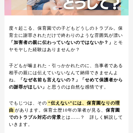
度々起こる、保育園での子どもどうしのトラブル。保
育士に謝罪されただけで終わりのような雰囲気が漂い
「加害者の親に伝わっていないのではないか？」
とモ
ヤモヤした経験はありませんか？
子どもが噛まれた・引っかかれたのに、当事者である
相手の親には伝えていないなんて納得できませんよ
ね。
「なぜ名前も言えないの？」「せめて保護者から
の謝罪がほしい」
と思うのは自然な感情です。
でもじつは、その
“伝えない”には、保育園なりの理
由
があります。保育士歴10年の筆者が見る、
保育園
でのトラブル対応の背景
とは……？ 詳しく解説して
いきます。