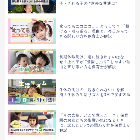
子・される子の “意外な共通点”
叱ってもニコニコ……どうして？ 『投
げる・引っ張る』理由と、今日からで
きる関わり方を保育士が解説
長期休暇明け、急に泣き出すのはな
ぜ？上の子が “登園しぶり” しやすい理
由と寄り添い方を保育士が解説
冬休み明けの「起きられない」を解
消！冬休み生活リズムを3日で戻す方法
「その言葉、どこで覚えた！？」保育
園のお友だちの影響が気になるとき
に、試したい5つの関わり方を保育士が
解説