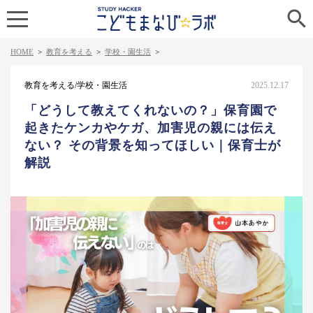

HOME
>
教育を考える
>
学校・園生活
>
教育を考える/学校・園生活
2025.12.17
「どうして教えてくれないの？」保育園で
起きたケンカやケガ、加害児の親には伝え
ない？ その背景を知ってほしい｜保育士が
解説