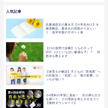
人気記事
読書感想文の書き方【小学生向け】を
徹底解説。夏休みの宿題がうまくい
く、低学年親のサポート術
【23の質問で診断】うちの子って
HSC（ひといちばい敏感な子）？ 対
処法も教えます
【保育士が解説】子どもの “意地悪” へ
の対処法｜「気質」と「親の影響」ど
っちが強い？
小4理科の学習に直結！ 月の満ち欠け
を調べて、その理由を考えさせるコツ
【無料ダウンロード】