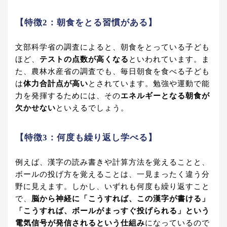
【特徴2：朝食をとる習慣がある】
文部科学省の調査によると、朝食をとっている子ども
ほど、
テストの点数が高くなる
といわれています。ま
た、農林水産省の調査でも、毎日朝食を食べる子ども
は
体力合計点が高い
とされています。勉強や運動で能
力を発揮するためには、その
エネルギーとなる朝食が
欠かせない
といえるでしょう。
【特徴3：何度も繰り返し学べる】
例えば、漢字の読み書きや計算方法を覚えることと、
ボールの投げ方を覚えることは、一見まったく違う分
野に見えます。しかし、いずれも何度も繰り返すこと
で、
脳から神経に「こうすれば、この漢字が書ける」
「こうすれば、ボールがまっすぐ投げられる」という
電気信号が発信されるという仕組み
になっているので