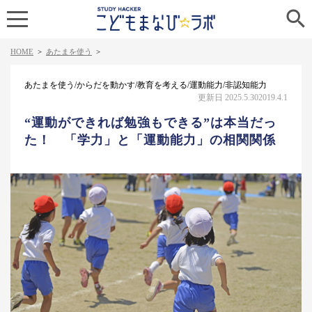

HOME
>
あたまを使う
>
あたまを使う/からだを動かす/教育を考える/運動能力/非認知能力
更新日 2025.5.30
2019.4.1
“運動ができれば勉強もできる”は本当だっ
た！ 「学力」と「運動能力」の相関関係