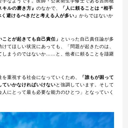
苦手なようです。医師・公衆衛生学修士である吉田穂
スキルの磨き方』
のなかで、
「人に頼ることは “相手
べく避けるべきだと考える人が多い」
からではないか
いことが起きても自己責任」
といった自己責任論が多
助けてほしい状況にあっても、「問題が起きたのは、
てしまうのではないか……と、他者に頼ることを躊躇
性を重視する社会になっていくため、
「誰もが困って
していかなければいけない
と強調しています。そして
会人にとって最も必要な能力のひとつ」となっていく