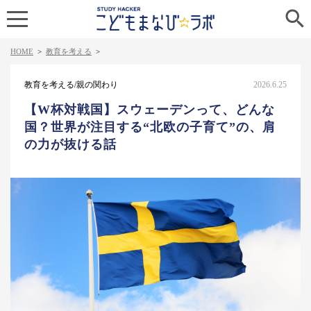

HOME
>
教育を考える
>
教育を考える/親の関わり
2026.6.25
【W杯対戦国】スウェーデンって、どんな
国？世界が注目する“北欧の子育て”の、肩
の力が抜ける話