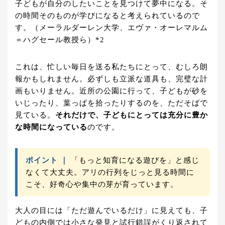
子どもが自分のしたいことを見つけて夢中になる。そ
の時間そのものが学びになると考えられているので
す。（メーラルダーレン大学、エヴァ・オーレマルム
＝ハグセール教授ら）*2
これは、忙しい毎日を送る私たちにとって、むしろ朗
報かもしれません。必ずしも立派な道具も、完璧な計
画もいりません。近所の公園に行って、子どもが砂を
いじったり、葉っぱを拾ったりするのを、ただそばで
見ている。
それだけで、子どもにとっては充分に豊か
な時間になっている
のです。
ポイント ｜
「もっと知育になる遊びを」と感じ
なくて大丈夫。アリの行列をじっと見る時間に
こそ、好奇心や集中の芽が育っています。
大人の目には「ただ遊んでいるだけ」に見えても、子
どもの内側では小さな発見と試行錯誤がくり返されて