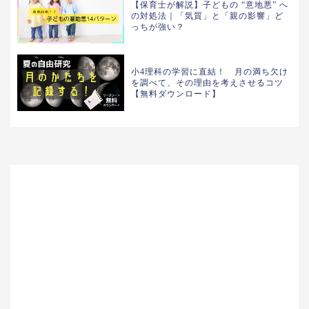
【保育士が解説】子どもの “意地悪” へ
の対処法｜「気質」と「親の影響」ど
っちが強い？
小4理科の学習に直結！ 月の満ち欠け
を調べて、その理由を考えさせるコツ
【無料ダウンロード】