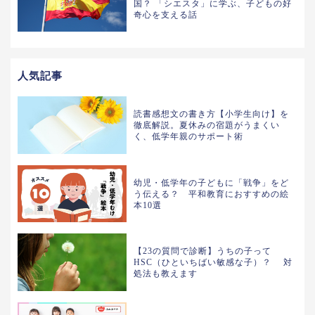
国？ 「シエスタ」に学ぶ、子どもの好
奇心を支える話
人気記事
読書感想文の書き方【小学生向け】を
徹底解説。夏休みの宿題がうまくい
く、低学年親のサポート術
幼児・低学年の子どもに「戦争」をど
う伝える？ 平和教育におすすめの絵
本10選
【23の質問で診断】うちの子って
HSC（ひといちばい敏感な子）？ 対
処法も教えます