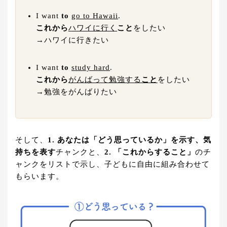
I want
to
go to Hawaii
.
これから
ハワイに行く
こと
をしたい
→ハワイに行きたい
I want
to
study hard
.
これから
がんばって勉強する
こと
をしたい
→勉強をがんばりたい
そして、
1. あなたは「どう思っているか」を示す、気
持ちを表す
チャンクと、
2. 「これからすること」
のチ
ャンクをリストで示し、子どもに自由に組み合わせて
もらいます。