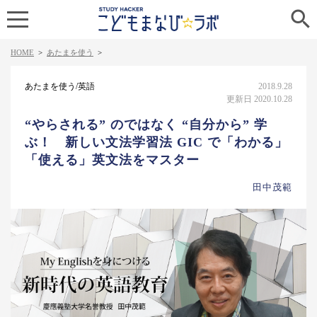

HOME
>
あたまを使う
>
あたまを使う/英語
2018.9.28
更新日 2020.10.28
“やらされる” のではなく “自分から” 学
ぶ！ 新しい文法学習法 GIC で「わかる」
「使える」英文法をマスター
田中茂範