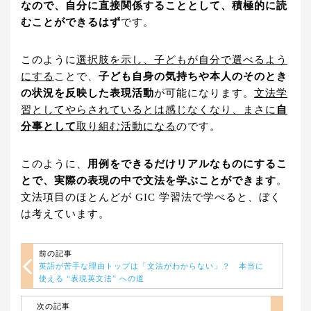
なので、自分に直接関係することとして、積極的に読
むことができるはず
です。
このように
選択肢を示し、子どもが自分で選べるよう
にする
ことで、
子ども自身の気持ちや本人のそのとき
の状況を反映した表現活動
が可能になります。
文法学
習としてやらされているとは感じなくなり、まさに
自
分事として
取り組む活動になる
のです。
このように、
用例をできるだけリアルなものにするこ
とで、実際の表現の中で文法を学ぶことができます
。
文法項目のほとんどが GIC 学習法で学べると、ぼく
は考えています。
前の記事
英語が苦手な理由トップは「文法がわからない」？ 本当に
使える “表現英文法” への道
次の記事