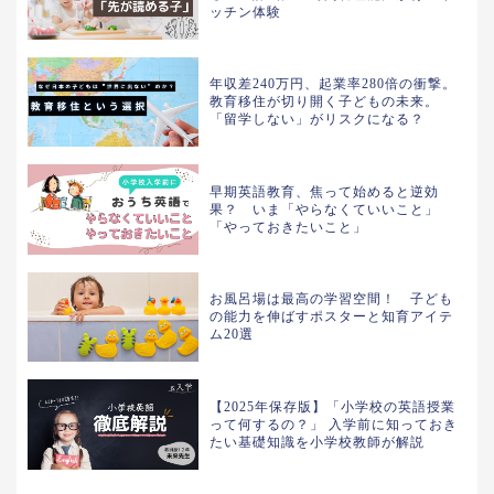
ッチン体験
年収差240万円、起業率280倍の衝撃。
教育移住が切り開く子どもの未来。
「留学しない」がリスクになる？
早期英語教育、焦って始めると逆効
果？ いま「やらなくていいこと」
「やっておきたいこと」
お風呂場は最高の学習空間！ 子ども
の能力を伸ばすポスターと知育アイテ
ム20選
【2025年保存版】「小学校の英語授業
って何するの？」 入学前に知っておき
たい基礎知識を小学校教師が解説