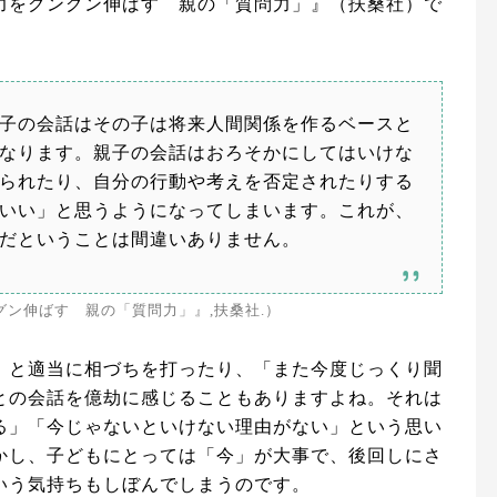
力をグングン伸ばす 親の「質問力」』（扶桑社）で
子の会話はその子は将来人間関係を作るベースと
なります。親子の会話はおろそかにしてはいけな
られたり、自分の行動や考えを否定されたりする
いい」と思うようになってしまいます。これが、
だということは間違いありません。
グン伸ばす 親の「質問力」』,扶桑社.）
」と適当に相づちを打ったり、「また今度じっくり聞
との会話を億劫に感じることもありますよね。それは
る」「今じゃないといけない理由がない」という思い
かし、子どもにとっては「今」が大事で、後回しにさ
いう気持ちもしぼんでしまうのです。