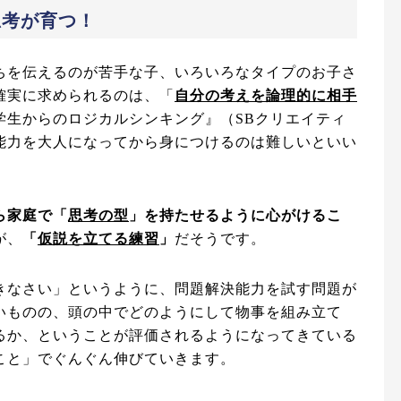
思考が育つ！
ちを伝えるのが苦手な子、いろいろなタイプのお子さ
確実に求められるのは、「
自分の考えを論理的に相手
学生からのロジカルシンキング』（SBクリエイティ
能力を大人になってから身につけるのは難しいといい
ら家庭で「
思考の型
」を持たせるように心がけるこ
が、
「
仮説を立てる練習
」
だそうです。
きなさい」というように、問題解決能力を試す問題が
いものの、頭の中でどのようにして物事を組み立て
るか、ということが評価されるようになってきている
こと」でぐんぐん伸びていきます。