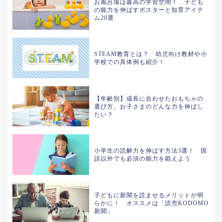
お風呂場は最高の学習空間！ 子ども
の能力を伸ばすポスターと知育アイテ
ム20選
STEAM教育とは？ 幼児向け教材や小
学校での具体例も紹介！
【年齢別】成長に合わせたおもちゃの
選び方。お子さまのどんな力を伸ばし
たい？
小学生の読解力を伸ばす方法3選！ 国
語以外でも必須の能力を鍛えよう
子どもに新聞を読ませるメリットが明
らかに！ オススメは「読売KODOMO
新聞」