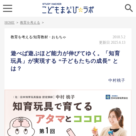

HOME
>
教育を考える
>
教育を考える/知育教材・おもちゃ
2018.5.2
更新日 2025.6.13
遊べば遊ぶほど能力が伸びてゆく。「知育
玩具」が実現する “子どもたちの成長” と
は？
中村桃子