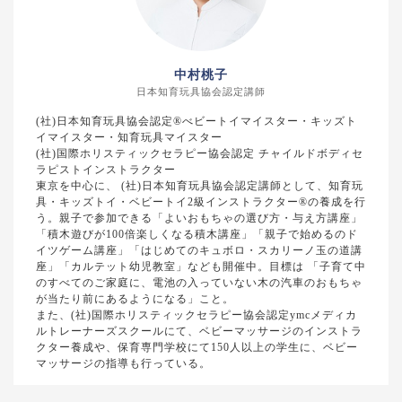
中村桃子
日本知育玩具協会認定講師
(社)日本知育玩具協会認定®べビートイマイスター・キッズト
イマイスター・知育玩具マイスター
(社)国際ホリスティックセラピー協会認定 チャイルドボディセ
ラピストインストラクター
東京を中心に、 (社)日本知育玩具協会認定講師として、知育玩
具・キッズトイ・ベビートイ2級インストラクター®の養成を行
う。親子で参加できる「よいおもちゃの選び方・与え方講座」
「積木遊びが100倍楽しくなる積木講座」「親子で始めるのド
イツゲーム講座」「はじめてのキュボロ・スカリーノ玉の道講
座」「カルテット幼児教室」なども開催中。目標は 「子育て中
のすべてのご家庭に、電池の入っていない木の汽車のおもちゃ
が当たり前にあるようになる」こと。
また、(社)国際ホリスティックセラピー協会認定ymcメディカ
ルトレーナーズスクールにて、ベビーマッサージのインストラ
クター養成や、保育専門学校にて150人以上の学生に、ベビー
マッサージの指導も行っている。