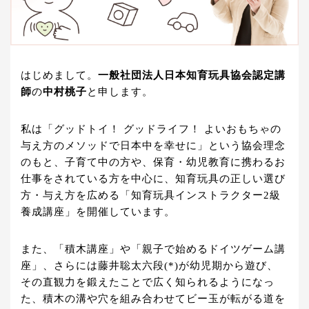
はじめまして。
一般社団法人日本知育玩具協会認定講
師
の
中村桃子
と申します。
私は「グッドトイ！ グッドライフ！ よいおもちゃの
与え方のメソッドで日本中を幸せに」という協会理念
のもと、子育て中の方や、保育・幼児教育に携わるお
仕事をされている方を中心に、知育玩具の正しい選び
方・与え方を広める「知育玩具インストラクター2級
養成講座」を開催しています。
また、「積木講座」や「親子で始めるドイツゲーム講
座」、さらには藤井聡太六段(*)が幼児期から遊び、
その直観力を鍛えたことで広く知られるようになっ
た、積木の溝や穴を組み合わせてビー玉が転がる道を