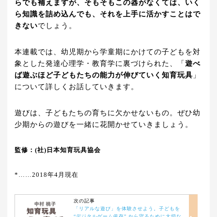
らでも補えますが、そもそもこの器がなくては、いく
ら知識を詰め込んでも、それを上手に活かすことはで
きない
でしょう。
本連載では、幼児期から学童期にかけての子どもを対
象とした発達心理学・教育学に裏づけられた、「
遊べ
ば遊ぶほど子どもたちの能力が伸びていく知育玩具
」
について詳しくお話していきます。
遊びは、子どもたちの育ちに欠かせないもの。ぜひ幼
少期からの遊びを一緒に花開かせていきましょう。
監修：(社)日本知育玩具協会
*……2018年4月現在
次の記事
「リアルな遊び」を体験させよう。子どもを
“デジタルゲーム依存” から守るために大切な