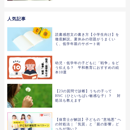
人気記事
読書感想文の書き方【小学生向け】を
徹底解説。夏休みの宿題がうまくい
く、低学年親のサポート術
幼児・低学年の子どもに「戦争」をど
う伝える？ 平和教育におすすめの絵
本10選
【23の質問で診断】うちの子って
HSC（ひといちばい敏感な子）？ 対
処法も教えます
【保育士が解説】子どもの “意地悪” へ
の対処法｜「気質」と「親の影響」ど
っちが強い？