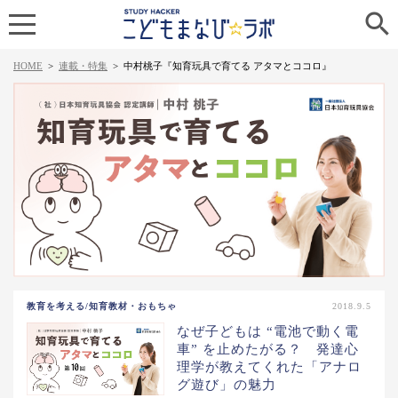

HOME
>
連載・特集
>
中村桃子『知育玩具で育てる アタマとココロ』
教育を考える/知育教材・おもちゃ
2018.9.5
なぜ子どもは “電池で動く電
車” を止めたがる？ 発達心
理学が教えてくれた「アナロ
グ遊び」の魅力