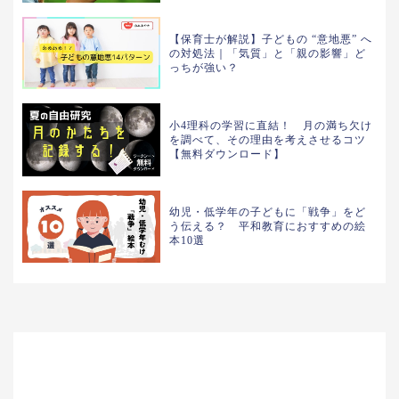
【保育士が解説】子どもの “意地悪” へ
の対処法｜「気質」と「親の影響」ど
っちが強い？
小4理科の学習に直結！ 月の満ち欠け
を調べて、その理由を考えさせるコツ
【無料ダウンロード】
幼児・低学年の子どもに「戦争」をど
う伝える？ 平和教育におすすめの絵
本10選