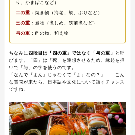
り、かまぼこなど）
二の重
：焼き物（海老、鯛、ぶりなど）
三の重
：煮物（煮しめ、筑前煮など）
与の重
：酢の物、和え物
ちなみに
四段目は「四の重」ではなく「与の重」
と呼
びます。「四」は「死」を連想させるため、縁起を担
いで「与」の字を使うのです。
「なんで『よん』じゃなくて『よ』なの？」——こん
な質問が来たら、日本語や文化について話すチャンス
ですね。