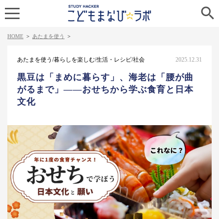

HOME
>
あたまを使う
>
あたまを使う/暮らしを楽しむ/生活・レシピ/社会
2025.12.31
黒豆は「まめに暮らす」、海老は「腰が曲
がるまで」——おせちから学ぶ食育と日本
文化