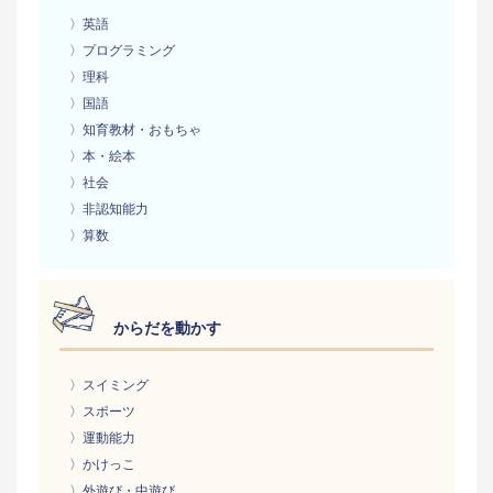
〉英語
〉プログラミング
〉理科
〉国語
〉知育教材・おもちゃ
〉本・絵本
〉社会
〉非認知能力
〉算数
からだを動かす
〉スイミング
〉スポーツ
〉運動能力
〉かけっこ
〉外遊び・中遊び