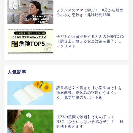
フランスのママに学ぶ！ 10分から始め
る小さな息抜き・趣味時間16選
子どもがお留守番するときの危険TOP5
｜防災士が教える安全対策＆親子チェ
ックリスト
人気記事
読書感想文の書き方【小学生向け】を
徹底解説。夏休みの宿題がうまくい
く、低学年親のサポート術
【23の質問で診断】うちの子って
HSC（ひといちばい敏感な子）？ 対
処法も教えます