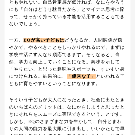
ともやれない。自己肯定感が低ければ、なにをやろう
にも「自分はどうせ駄目だから」とマイナス思考に陥
って、せっかく持っている才能を活用することもでき
ないでしょう。
一方、
EQが高い子どもは
どうなるか。人間関係が穏
やかで、やるべきことをしっかりやれるので、まずは
学校生活にすんなり順応できます。そうなると、当
然、学力も向上していくことになる。興味を示して
「やりたい」と思った趣味やスポーツも、すいすい身
につけられる。結果的に、
「優秀な子」
といわれる子
どもに育ちやすいということになります。
そういう子どもが大人になったとき、社会に出たとき
のいちばんのメリットは、なにかをしようと思ったと
きにそれらをスムーズに実現できるということです。
しかも、EQのさまざまな力を生かして、自分とまわ
りの人間の能力を最大限に引き出し、いいかたちで早