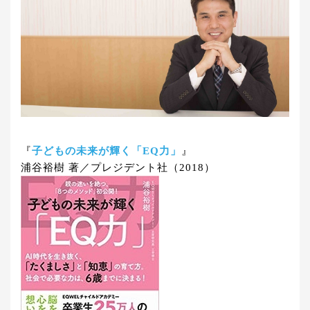
『
子どもの未来が輝く「EQ力」
』
浦谷裕樹 著／プレジデント社（2018）