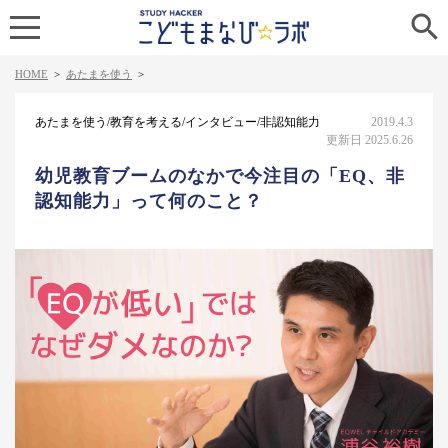

HOME
>
あたまを使う
>
あたまを使う/教育を考える/インタビュー/非認知能力
2019.4.3
更新日 2025.6.26
幼児教育ブームのなかで今注目の「EQ、非
認知能力」って何のこと？