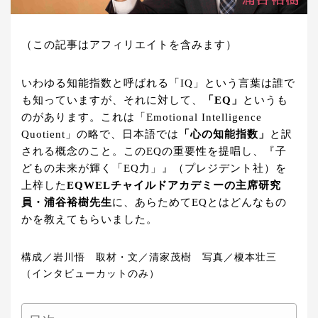
（この記事はアフィリエイトを含みます）
いわゆる知能指数と呼ばれる「IQ」という言葉は誰で
も知っていますが、それに対して、
「EQ」
というも
のがあります。これは「Emotional Intelligence
Quotient」の略で、日本語では
「心の知能指数」
と訳
される概念のこと。このEQの重要性を提唱し、『子
どもの未来が輝く「EQ力」』（プレジデント社）を
上梓した
EQWELチャイルドアカデミーの主席研究
員・浦谷裕樹先生
に、あらためてEQとはどんなもの
かを教えてもらいました。
構成／岩川悟 取材・文／清家茂樹 写真／榎本壮三
（インタビューカットのみ）