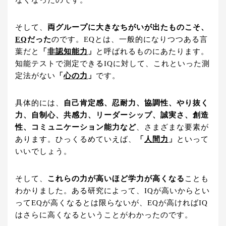
なくなったのです。
そして、
両グループに大きなちがいが出たものこそ、
EQ
だった
のです。EQとは、一般的になりつつある言
葉だと
「
非認知能力
」
と呼ばれるものにあたります。
知能テストで測定できるIQに対して、これといった測
定法がない
「
心の力
」
です。
具体的には、
自己肯定感、忍耐力、協調性、やり抜く
力、自制心、共感力、リーダーシップ、誠実さ、創造
性、コミュニケーション能力など
、さまざまな要素が
あります。ひっくるめていえば、
「
人間力
」
といって
いいでしょう。
そして、
これらの力が高いほど学力が高くなる
ことも
わかりました。ある研究によって、IQが高いからとい
ってEQが高くなるとは限らないが、EQが高ければIQ
はさらに高くなるということがわかったのです。