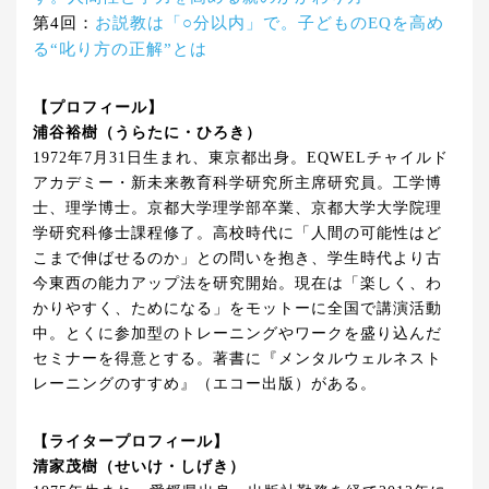
第4回：
お説教は「○分以内」で。子どものEQを高め
る“叱り方の正解”とは
【プロフィール】
浦谷裕樹（うらたに・ひろき）
1972年7月31日生まれ、東京都出身。EQWELチャイルド
アカデミー・新未来教育科学研究所主席研究員。工学博
士、理学博士。京都大学理学部卒業、京都大学大学院理
学研究科修士課程修了。高校時代に「人間の可能性はど
こまで伸ばせるのか」との問いを抱き、学生時代より古
今東西の能力アップ法を研究開始。現在は「楽しく、わ
かりやすく、ためになる」をモットーに全国で講演活動
中。とくに参加型のトレーニングやワークを盛り込んだ
セミナーを得意とする。著書に『メンタルウェルネスト
レーニングのすすめ』（エコー出版）がある。
【ライタープロフィール】
清家茂樹（せいけ・しげき）