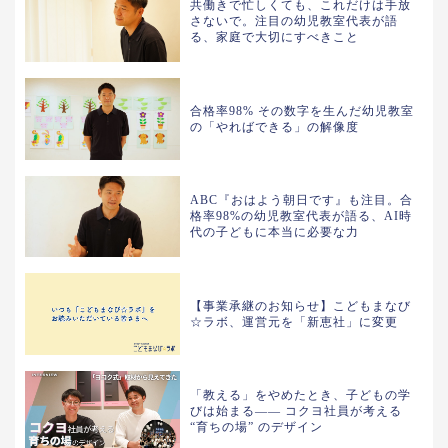
共働きで忙しくても、これだけは手放
さないで。注目の幼児教室代表が語
る、家庭で大切にすべきこと
合格率98% その数字を生んだ幼児教室
の「やればできる」の解像度
ABC『おはよう朝日です』も注目。合
格率98%の幼児教室代表が語る、AI時
代の子どもに本当に必要な力
【事業承継のお知らせ】こどもまなび
☆ラボ、運営元を「新恵社」に変更
「教える」をやめたとき、子どもの学
びは始まる—— コクヨ社員が考える
“育ちの場” のデザイン