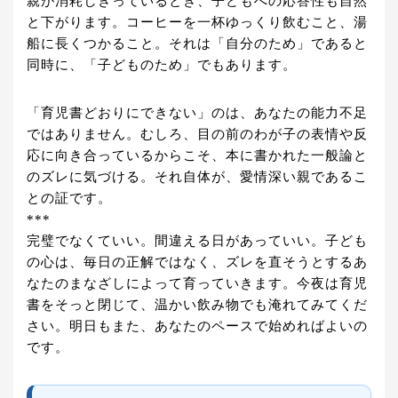
親が消耗しきっているとき、子どもへの応答性も自然
と下がります。コーヒーを一杯ゆっくり飲むこと、湯
船に長くつかること。それは「自分のため」であると
同時に、「子どものため」でもあります。
「育児書どおりにできない」のは、あなたの能力不足
ではありません。むしろ、目の前のわが子の表情や反
応に向き合っているからこそ、本に書かれた一般論と
のズレに気づける。それ自体が、愛情深い親であるこ
との証です。
***
完璧でなくていい。間違える日があっていい。子ども
の心は、毎日の正解ではなく、ズレを直そうとするあ
なたのまなざしによって育っていきます。今夜は育児
書をそっと閉じて、温かい飲み物でも淹れてみてくだ
さい。明日もまた、あなたのペースで始めればよいの
です。