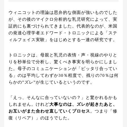
ウィニコットの理論は思弁的な側面が強いものでした
が、その後のマイクロ分析的な乳児研究によって、実
証的にも裏づけられてきました。代表的なのが、米国
の発達心理学者エドワード・トロニックによる「ステ
ィルフェイス実験」をはじめとする一連の研究です。
トロニックは、母親と乳児の表情・声・視線のやりと
りを秒単位で分析し、驚くべき事実を明らかにしまし
た。母子のコミュニケーションが「ピッタリ合ってい
る」のは平均してわずか30％程度で、残りの70％は何
らかの”ズレ”が生じているというのです。
「えっ、そんなに合っていないの？」と驚かれるかも
しれません。けれど
大事なのは、ズレが起きたあと、
お互いがまた合わせ直していくプロセス
。つまり「修
復（リペア）」のほうでした。