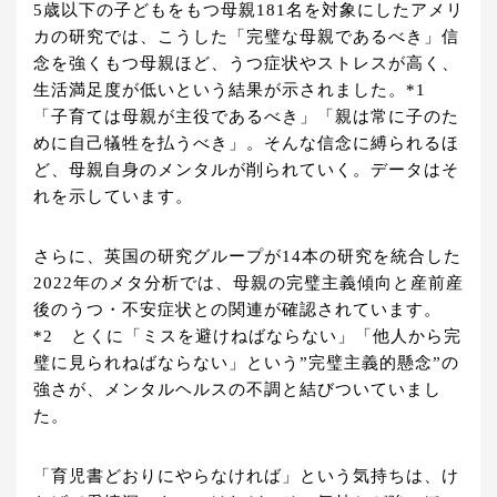
5歳以下の子どもをもつ母親181名を対象にしたアメリ
カの研究では、こうした「完璧な母親であるべき」信
念を強くもつ母親ほど、うつ症状やストレスが高く、
生活満足度が低いという結果が示されました。*1
「子育ては母親が主役であるべき」「親は常に子のた
めに自己犠牲を払うべき」。そんな信念に縛られるほ
ど、母親自身のメンタルが削られていく。データはそ
れを示しています。
さらに、英国の研究グループが14本の研究を統合した
2022年のメタ分析では、母親の完璧主義傾向と産前産
後のうつ・不安症状との関連が確認されています。
*2 とくに「ミスを避けねばならない」「他人から完
璧に見られねばならない」という”完璧主義的懸念”の
強さが、メンタルヘルスの不調と結びついていまし
た。
「育児書どおりにやらなければ」という気持ちは、け