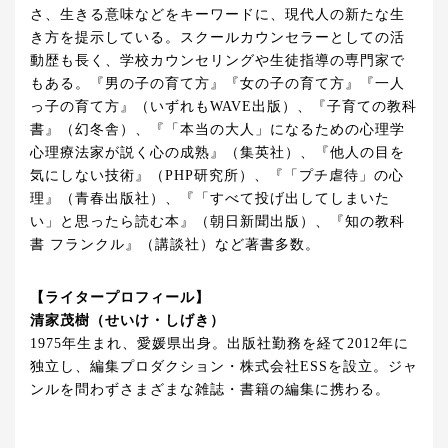
さ、生きる意味などをキーワードに、現代人の新たな生
き方を提示している。スクールカウンセラーとしての活
動歴も長く、学校カウンセリングや生徒指導の専門家で
もある。『男の子の育て方』『女の子の育て方』『一人
っ子の育て方』（いずれもWAVE出版）、『子育ての教科
書』（幻冬舎）、『「本当の大人」になるための心理学
心理療法家が説く心の成熟』（集英社）、『他人の目を
気にしない技術』（PHP研究所）、『「プチ虐待」の心
理』（青春出版社）、『「すべて投げ出してしまいた
い」と思ったら読む本』（朝日新聞出版）、『知の教科
書 フランクル』（講談社）など著書多数。
【ライタープロフィール】
清家茂樹（せいけ・しげき）
1975年生まれ、愛媛県出身。出版社勤務を経て2012年に
独立し、編集プロダクション・株式会社ESSを設立。ジャ
ンルを問わずさまざまな雑誌・書籍の編集に携わる。