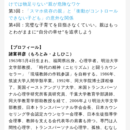
けでは物足りない”親が危険なワケ
第3回：
「スマホ依存の親」と「衝動がコントロール
できない子ども」の意外な関係
第4回：完璧な子育てを目指さなくていい。親はもっ
とわがままに“自分の幸せ”を追求しよう
【プロフィール】
諸富祥彦（もろとみ・よしひこ）
1963年5月4日生まれ、福岡県出身。心理学者。明治大学
文学部教授。「時代の精神（ニヒリズム）と闘うカウン
セラー」「現場教師の作戦参謀」を自称する。1986年、
筑波大学人間学類卒業。1992年、同大学院博士課程修
了。英国イーストアングリア大学、米国トランスパーソ
ナル心理学研究所客員研究員、千葉大学教育学部講師、
同大学教育学部助教授を経て、2006年より明治大学文学
部教授。日本トランスパーソナル学会会長、日本カウン
セリング学会認定カウンセラー会理事、日本生徒指導学
会理事、教師を支える会代表等の肩書も持つ。専門は人
間性心理学、トランスパーソナル心理学。孤独、むなし