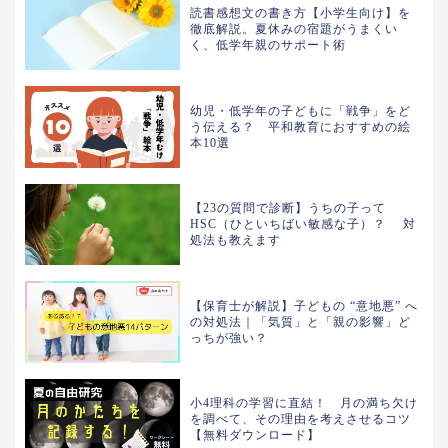
読書感想文の書き方【小学生向け】を
徹底解説。夏休みの宿題がうまくい
く、低学年親のサポート術
幼児・低学年の子どもに「戦争」をど
う伝える？ 平和教育におすすめの絵
本10選
【23の質問で診断】うちの子って
HSC（ひといちばい敏感な子）？ 対
処法も教えます
【保育士が解説】子どもの “意地悪” へ
の対処法｜「気質」と「親の影響」ど
っちが強い？
小4理科の学習に直結！ 月の満ち欠け
を調べて、その理由を考えさせるコツ
【無料ダウンロード】