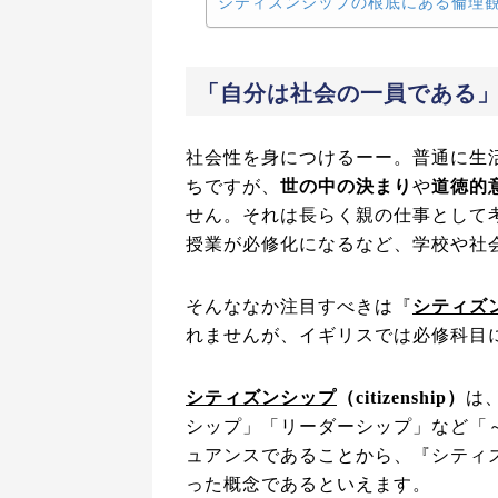
シティズンシップの根底にある倫理
「自分は社会の一員である
社会性を身につけるーー。普通に生
ちですが、
世の中の決まり
や
道徳的
せん。それは長らく親の仕事として
授業が必修化になるなど、学校や社
そんななか注目すべきは『
シティズ
れませんが、イギリスでは必修科目
シティズンシップ
（citizenship）
は
シップ」「リーダーシップ」など「
ュアンスであることから、『シティ
った概念であるといえます。