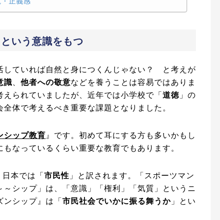
観・正義感
」という意識をもつ
活していれば自然と身につくんじゃない？ と考えが
意識
、
他者への敬意
などを養うことは容易ではありま
考えられていましたが、近年では小学校で「
道徳
」の
会全体で考えるべき重要な課題となりました。
ンシップ教育
』です。初めて耳にする方も多いかもし
にもなっているくらい重要な教育でもあります。
、日本では「
市民性
」と訳されます。「スポーツマン
～～シップ」は、「意識」「権利」「気質」というニ
ズンシップ』は「
市民社会でいかに振る舞うか
」とい