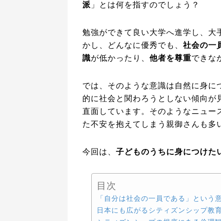
派
」とは何を指すのでしょう？
勉強ができて良い大学へ進学し、大
かし、どんなに優秀でも、
社会の一
識
が低かったり、
他者を尊重
できな
では、そのような意識は自然に身に
的に社会と関わろうとしない傾向が
直面しています。そのようなニュー
た不安を抱えてしまう親御さんも多
今回は、
子どものうちに身につけた
目次
「自分は社会の一員である」という
日本にも広がるシティズンシップ教