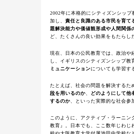
2002年に本格的にシティズンシッ
加し、
責任と良識のある市民を育て
題解決能力や価値観形成や人間関係
ど、たくさんの良い効果をもたらし
現在、日本の公民教育では、政治や
し、イギリスのシティズンシップ教
ミュニケーション
についても学習す
たとえば、社会の問題を解決するた
段
を用いるのか
、
どのようにして他
するのか
、といった実際的な社会参
このように、アクティブ・ラーニン
教育』。日本でも、ここ数年じわじ
校や大阪教育大学付属池田中学校な