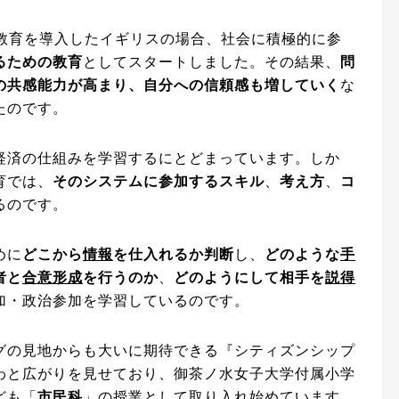
プ教育を導入したイギリスの場合、社会に積極的に参
るための教育
としてスタートしました。その結果、
問
の共感能力が高まり、自分への信頼感も増していく
な
たのです。
経済の仕組みを学習するにとどまっています。しか
育では、
そのシステムに参加するスキル
、
考え方
、
コ
るのです。
めに
どこから
情報
を仕入れるか判断
し、
どのような
手
者と
合意形成
を行うのか
、
どのようにして相手を
説得
加・政治参加を学習しているのです。
グの見地からも大いに期待できる『シティズンシップ
わと広がりを見せており、御茶ノ水女子大学付属小学
ども「
市民科
」の授業として取り入れ始めています。