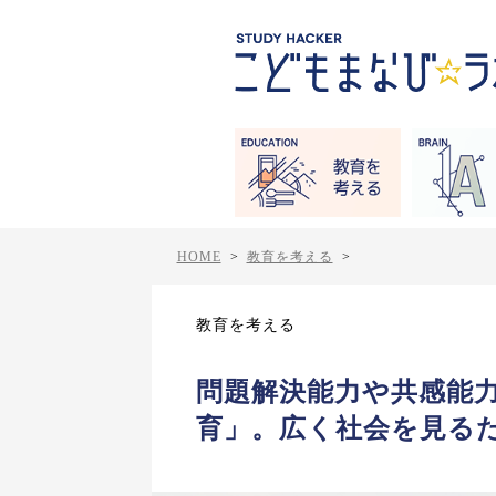
HOME
>
教育を考える
>
教育を考える
問題解決能力や共感能
育」。広く社会を見るため